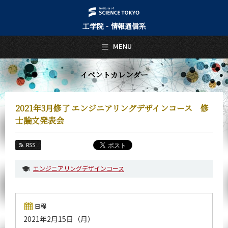
工学院 - 情報通信系
日本語
English
MENU
トップページ
Top Page
イベントカレンダー
情報通信系について
About Us
2021年3月修了 エンジニアリングデザインコース 修
教育
士論文発表会
Education
教員・研究室
RSS
Faculty and Laboratories
エンジニアリングデザインコース
未来
Future
入学案内
日程
Admissions
2021年2月15日（月）
情報通信系 News