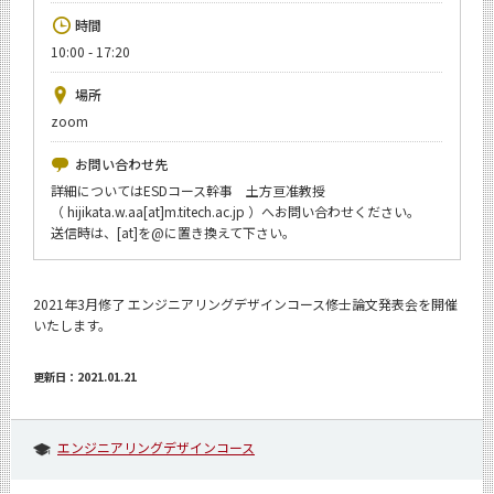
News
時間
10:00 - 17:20
イベントカレンダー
Event Calendar
場所
今後のイベント
zoom
今後の課程別イベント
お問い合わせ先
詳細についてはESDコース幹事 土方亘准教授
年別アーカイブ
（ hijikata.w.aa[at]m.titech.ac.jp ）へお問い合わせください。
送信時は、[at]を@に置き換えて下さい。
2021年3月修了 エンジニアリングデザインコース修士論文発表会を開催
サイト構成
いたします。
学内向け情報
更新日：2021.01.21
CLOSE
エンジニアリングデザインコース