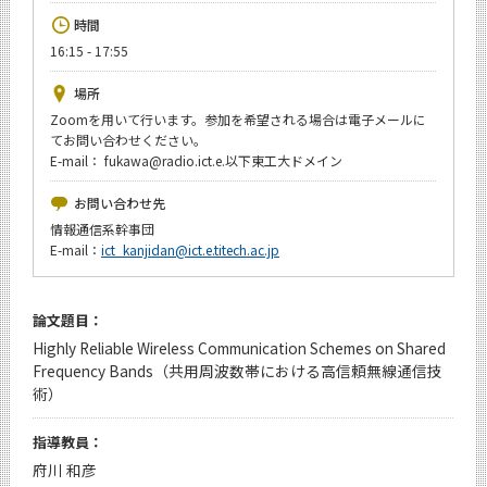
News
時間
16:15 - 17:55
イベントカレンダー
Event Calendar
場所
今後のイベント
Zoomを用いて行います。参加を希望される場合は電子メールに
てお問い合わせください。
今後の課程別イベント
E-mail： fukawa@radio.ict.e.以下東工大ドメイン
年別アーカイブ
お問い合わせ先
情報通信系幹事団
E-mail：
ict_kanjidan@ict.e.titech.ac.jp
サイト構成
論文題目：
Highly Reliable Wireless Communication Schemes on Shared
学内向け情報
Frequency Bands（共用周波数帯における高信頼無線通信技
術）
CLOSE
指導教員：
府川 和彦