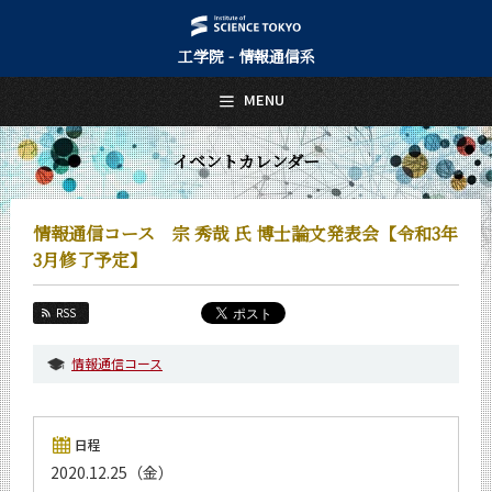
工学院 - 情報通信系
日本語
English
MENU
トップページ
Top Page
イベントカレンダー
情報通信系について
About Us
情報通信コース 宗 秀哉 氏 博士論文発表会【令和3年
教育
3月修了予定】
Education
教員・研究室
RSS
Faculty and Laboratories
情報通信コース
未来
Future
入学案内
日程
Admissions
2020.12.25（金）
情報通信系 News