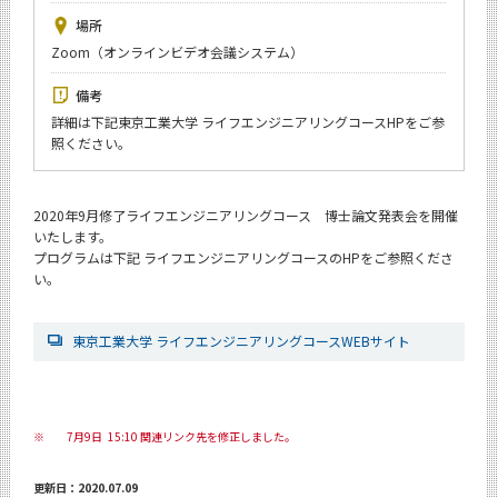
News
場所
Zoom（オンラインビデオ会議システム）
イベントカレンダー
Event Calendar
備考
今後のイベント
詳細は下記東京工業大学 ライフエンジニアリングコースHPをご参
照ください。
今後の課程別イベント
年別アーカイブ
2020年9月修了ライフエンジニアリングコース 博士論文発表会を開催
いたします。
プログラムは下記 ライフエンジニアリングコースのHPをご参照くださ
い。
サイト構成
東京工業大学 ライフエンジニアリングコースWEBサイト
学内向け情報
CLOSE
※
7月9日 15:10 関連リンク先を修正しました。
更新日：2020.07.09