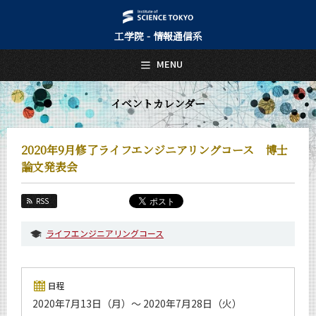
工学院 - 情報通信系
日本語
English
MENU
トップページ
Top Page
イベントカレンダー
情報通信系について
About Us
2020年9月修了ライフエンジニアリングコース 博士
教育
論文発表会
Education
教員・研究室
RSS
Faculty and Laboratories
ライフエンジニアリングコース
未来
Future
入学案内
日程
Admissions
2020年7月13日（月）～ 2020年7月28日（火）
情報通信系 News