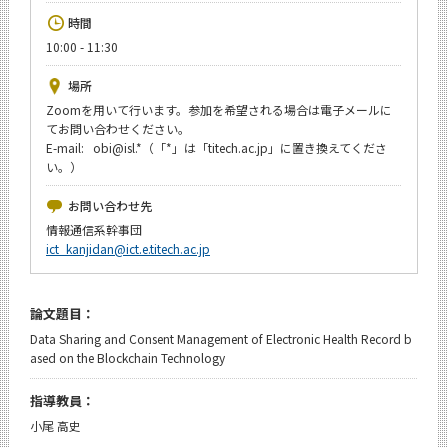
News
時間
10:00 - 11:30
イベントカレンダー
Event Calendar
場所
今後のイベント
Zoomを用いて行います。参加を希望される場合は電子メールに
てお問い合わせください。
今後の課程別イベント
E-mail: obi@isl.*（「*」は「titech.ac.jp」に置き換えてくださ
い。）
年別アーカイブ
お問い合わせ先
情報通信系幹事団
ict_kanjidan@ict.e.titech.ac.jp
サイト構成
論文題目：
学内向け情報
Data Sharing and Consent Management of Electronic Health Record b
ased on the Blockchain Technology
CLOSE
指導教員：
小尾 高史