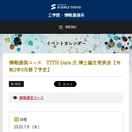
工学院 - 情報通信系
日本語
English
MENU
トップページ
Top Page
イベントカレンダー
情報通信系について
About Us
情報通信コース TITH Dara 氏 博士論文発表会【令
教育
和2年9月修了予定】
Education
教員・研究室
RSS
Faculty and Laboratories
情報通信コース
未来
Future
入学案内
日程
Admissions
2020.7.9（木）
情報通信系 News