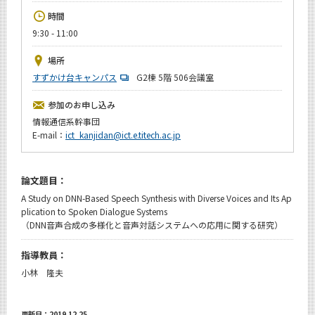
News
時間
9:30 - 11:00
イベントカレンダー
Event Calendar
場所
今後のイベント
すずかけ台キャンパス
G2棟 5階 506会議室
今後の課程別イベント
参加のお申し込み
情報通信系幹事団
年別アーカイブ
E-mail：
ict_kanjidan@ict.e.titech.ac.jp
論文題目：
サイト構成
A Study on DNN-Based Speech Synthesis with Diverse Voices and Its Ap
plication to Spoken Dialogue Systems
（DNN音声合成の多様化と音声対話システムへの応用に関する研究）
学内向け情報
指導教員：
CLOSE
小林 隆夫
更新日：2019.12.25