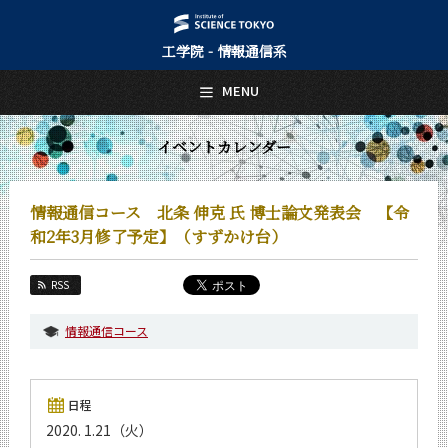
工学院 - 情報通信系
日本語
English
MENU
トップページ
Top Page
イベントカレンダー
情報通信系について
About Us
情報通信コース 北条 伸克 氏 博士論文発表会 【令
教育
和2年3月修了予定】（すずかけ台）
Education
教員・研究室
RSS
Faculty and Laboratories
情報通信コース
未来
Future
入学案内
日程
Admissions
2020. 1.21（火）
情報通信系 News