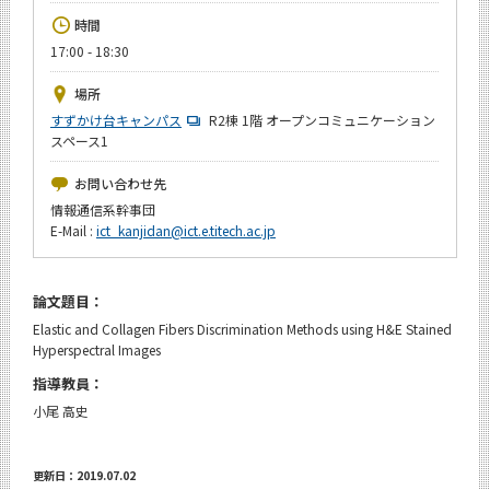
News
時間
17:00 - 18:30
イベントカレンダー
Event Calendar
場所
今後のイベント
すずかけ台キャンパス
R2棟 1階 オープンコミュニケーション
スペース1
今後の課程別イベント
お問い合わせ先
年別アーカイブ
情報通信系幹事団
E-Mail :
ict_kanjidan@ict.e.titech.ac.jp
論文題目：
サイト構成
Elastic and Collagen Fibers Discrimination Methods using H&E Stained
Hyperspectral Images
学内向け情報
指導教員：
小尾 高史
CLOSE
更新日：2019.07.02