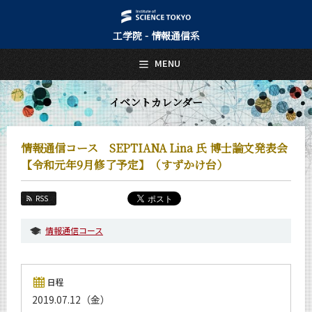
工学院 - 情報通信系
日本語
English
MENU
トップページ
Top Page
イベントカレンダー
情報通信系について
About Us
情報通信コース SEPTIANA Lina 氏 博士論文発表会
教育
【令和元年9月修了予定】（すずかけ台）
Education
教員・研究室
RSS
Faculty and Laboratories
情報通信コース
未来
Future
入学案内
日程
Admissions
2019.07.12（金）
情報通信系 News