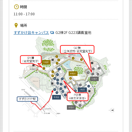
News
時間
11:00 - 17:00
イベントカレンダー
Event Calendar
場所
今後のイベント
すずかけ台キャンパス
G2棟2F G223講義室他
今後の課程別イベント
年別アーカイブ
サイト構成
学内向け情報
CLOSE