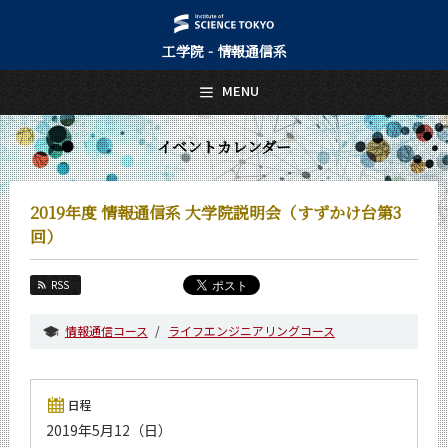
工学院 - 情報通信系
日本語
English
MENU
トップページ
Top Page
イベントカレンダー
情報通信系について
About Us
2019年度 情報通信系 大学院説明会（すずかけ台第3
教育
回）
Education
教員・研究室
RSS
Faculty and Laboratories
情報通信コース
ライフエンジニアリングコース
未来
Future
入学案内
日程
Admissions
2019年5月12（日）
情報通信系 News