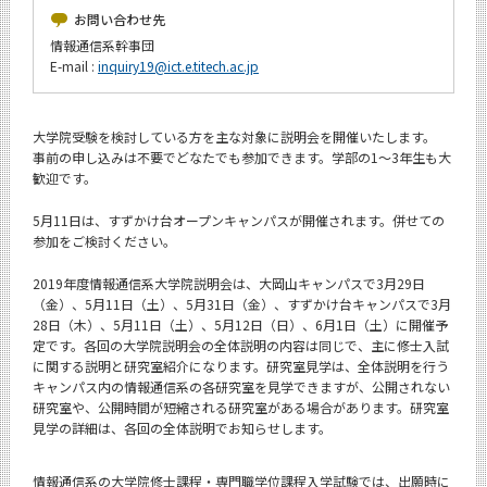
お問い合わせ先
情報通信系幹事団
E-mail :
inquiry19@ict.e.titech.ac.jp
大学院受験を検討している方を主な対象に説明会を開催いたします。
事前の申し込みは不要でどなたでも参加できます。学部の1～3年生も大
歓迎です。
5月11日は、すずかけ台オープンキャンパスが開催されます。併せての
参加をご検討ください。
2019年度情報通信系大学院説明会は、大岡山キャンパスで3月29日
（金）、5月11日（土）、5月31日（金）、すずかけ台キャンパスで3月
28日（木）、5月11日（土）、5月12日（日）、6月1日（土）に開催予
定です。各回の大学院説明会の全体説明の内容は同じで、主に修士入試
に関する説明と研究室紹介になります。研究室見学は、全体説明を行う
キャンパス内の情報通信系の各研究室を見学できますが、公開されない
研究室や、公開時間が短縮される研究室がある場合があります。研究室
見学の詳細は、各回の全体説明でお知らせします。
情報通信系の大学院修士課程・専門職学位課程入学試験では、出願時に