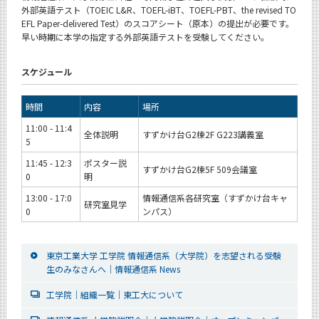
外部英語テスト（TOEIC L&R、TOEFL-iBT、TOEFL-PBT、the revised TO
EFL Paper-delivered Test）のスコアシート（原本）の提出が必要です。
早い時期に本学の指定する外部英語テストを受験してください。
スケジュール
時間
内容
場所
11:00 - 11:4
全体説明
すずかけ台G2棟2F G223講義室
5
11:45 - 12:3
ポスター説
すずかけ台G2棟5F 509会議室
0
明
13:00 - 17:0
情報通信系各研究室（すずかけ台キャ
研究室見学
0
ンパス）
東京工業大学 工学院 情報通信系（大学院）を志望される受験
生のみなさんへ｜情報通信系 News
工学院｜組織一覧｜東工大について