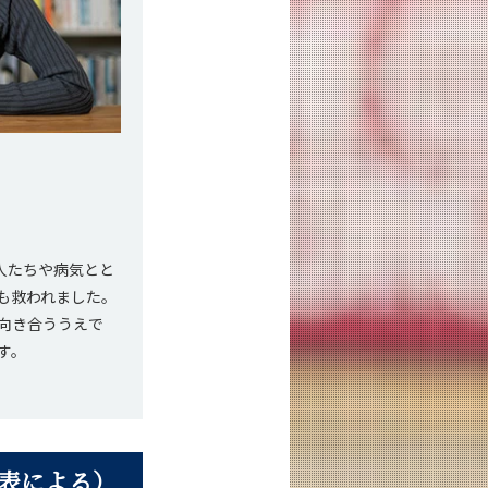
人たちや病気とと
も救われました。
向き合ううえで
す。
発表による）