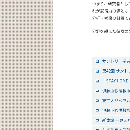
つまり、研究者とし
れが説得力の源とな
分析・考察の背景で
分野を超えた彼女の
サントリー学
第42回 サン
「STAY HO
伊藤亜紗准教授
東工大リベラ
伊藤亜紗准教授
新体論 ―見