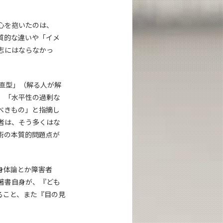
心を抱いたのは、
質的な違いや「イメ
志にはならなかっ
直型」（解る人が解
、「水平性の過剰な
べきもの」と指摘し
者は、そう多くはな
術の本質的問題点が
身体論とか障害者
著書自身が、『ども
ること、また『目の見