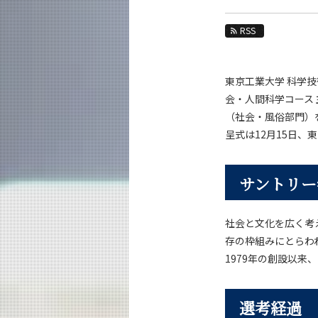
教育
RSS
教員・研究室
未来
東京工業大学 科学
入学案内
会・人間科学コース
（社会・風俗部門）
社会・人間科学系 News
呈式は12月15日
News 一覧
カテゴリ別
サントリー
課程別
月別
社会と文化を広く考
存の枠組みにとらわ
イベントカレンダー
1979年の創設以来
選考経過