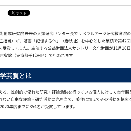
技術創成研究院 未来の人類研究センター長でリベラルアーツ研究教育院
 主担当）が、著書「記憶する体」（春秋社）を中心とした業績で第42
を受賞しました。主催する公益財団法人サントリー文化財団が11月16
、東京會舘（東京都千代田区）で行われます。
学芸賞とは
える、独創的で優れた研究・評論活動を行っている個人に対して毎年贈
れない自由な評論・研究活動に光を当て、著作に加えてその活動を幅広
、2020年度までに354名が受賞しています。