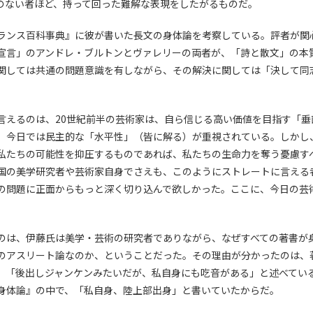
のない者ほど、持って回った難解な表現をしたがるものだ。
ランス百科事典』に彼が書いた長文の身体論を考察している。評者が関
宣言」のアンドレ・ブルトンとヴァレリーの両者が、「詩と散文」の本
関しては共通の問題意識を有しながら、その解決に関しては「決して同
言えるのは、20世紀前半の芸術家は、自ら信じる高い価値を目指す「垂
、今日では民主的な「水平性」（皆に解る）が重視されている。しかし
私たちの可能性を抑圧するものであれば、私たちの生命力を奪う憂慮す
国の美学研究者や芸術家自身でさえも、このようにストレートに言える
の問題に正面からもっと深く切り込んで欲しかった。ここに、今日の芸
のは、伊藤氏は美学・芸術の研究者でありながら、なぜすべての著書が
のアスリート論なのか、ということだった。その理由が分かったのは、
、「後出しジャンケンみたいだが、私自身にも吃音がある」と述べてい
身体論』の中で、「私自身、陸上部出身」と書いていたからだ。