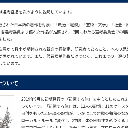
は選考経過を次のように説明しています。
に出版された日本語の著作を対象に「政治・経済」「芸術・文学」「社会・
て各選考委員より優れた作品が推薦され、2回にわたる選考委員会での審
ました。
性豊かで将来が期待される新進の評論家、研究者であること、本人の思
が置かれています。また、代表候補作品だけでなく、これまでの一連の
しています。
ついて
2019年9月に初版発行の『記憶する体』を中心としたこれ
っています。『記憶する体』は、12人の記憶、11のケース
日付をもった出来事の記憶が、いかにして経験の蓄積のな
ローカル・ルールに変化し（中略）体の固有性を形づくる
書プロローグより引用）、を著しています。プロローグの