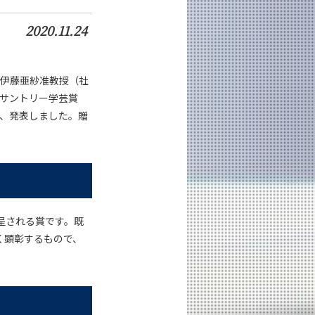
2020.11.24
の伊藤亜紗准教授（社
回サントリー学芸賞
日、発表しました。贈
呈される賞です。既
く顕彰するもので、