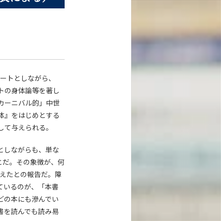
）
ートとしながら、
トの身体論等を著し
カーニバル的」中世
体』をはじめとする
して与えられる。
としながらも、単な
とだ。その象徴が、何
答えたとの報告だ。障
ているのが、「本書
どの本にも滲んでい
書を読んでも読み易