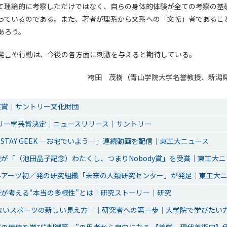
て理論的に考察しただけではなく、自らの身体的体験が全ての考察の基
っているのである。また、著者が理系から文系への「文転」者であるこ
あろう。
発言や行動は、今後の各方面に刺激を与えると期待している。
袴田 茂樹（青山学院大学名誉教授、新潟
芸賞｜サントリー文化財団
トリー学芸賞決定｜ニュースリリース｜サントリー
ME, STAY GEEK ―お宅でいよう―」連続動画を配信｜東工大ニュース
が「（池田晶子記念）わたくし、つまりNobody賞」を受賞｜東工大ニ
ルアーツ初／発の研究組織「未来の人類研究センター」が発足｜東工大
が考える“本当の多様性”とは｜研究ストーリー｜研究
えないスポーツの新しい見え方―｜研究者への第一歩｜大学院で学びたい