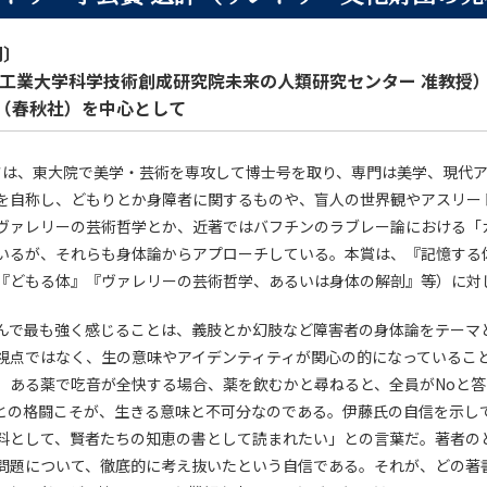
門〕
工業大学科学技術創成研究院未来の人類研究センター 准教授
（春秋社）を中心として
は、東大院で美学・芸術を専攻して博士号を取り、専門は美学、現代ア
を自称し、どもりとか身障者に関するものや、盲人の世界観やアスリー
ヴァレリーの芸術哲学とか、近著ではバフチンのラブレー論における「
いるが、それらも身体論からアプローチしている。本賞は、『記憶する
『どもる体』『ヴァレリーの芸術哲学、あるいは身体の解剖』等）に対
んで最も強く感じることは、義肢とか幻肢など障害者の身体論をテーマ
視点ではなく、生の意味やアイデンティティが関心の的になっているこ
、ある薬で吃音が全快する場合、薬を飲むかと尋ねると、全員がNoと
との格闘こそが、生きる意味と不可分なのである。伊藤氏の自信を示し
料として、賢者たちの知恵の書として読まれたい」との言葉だ。著者の
問題について、徹底的に考え抜いたという自信である。それが、どの著