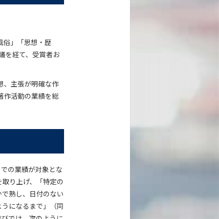
風俗」「思想・歴
議を経て、受賞者お
想、主張が明確な作
著作活動の業績を総
までの業績が対象とな
を取り上げ、「特定の
かで熟し、日付のない
ようになるまで」（同
結びでは、次のように