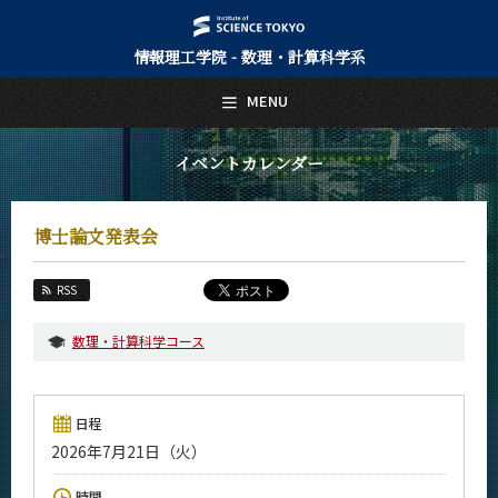
情報理工学院 - 数理・計算科学系
日本語
English
MENU
トップページ
Top Page
イベントカレンダー
数理・計算科学系について
About Us
博士論文発表会
教育
Education
RSS
教員・研究室
Faculty and Laboratories
数理・計算科学コース
未来
Future
日程
入学案内
2026年7月21日（火）
Admissions
数理・計算科学系 News
時間