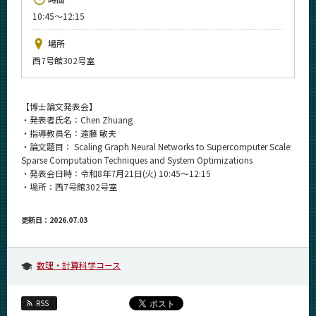
News
10:45～12:15
イベントカレンダー
場所
Event Calendar
西7号館302号室
今後のイベント
今後の課程別イベント
【博士論文発表会】
・発表者氏名：Chen Zhuang
年別アーカイブ
・指導教員名：遠藤 敏夫
・論文題目： Scaling Graph Neural Networks to Supercomputer Scale:
Sparse Computation Techniques and System Optimizations
・発表会日時：令和8年7月21日(火) 10:45～12:15
・場所：西7号館302号室
サイト構成
更新日：2026.07.03
系詳細情報
数理・計算科学コース
CLOSE
RSS