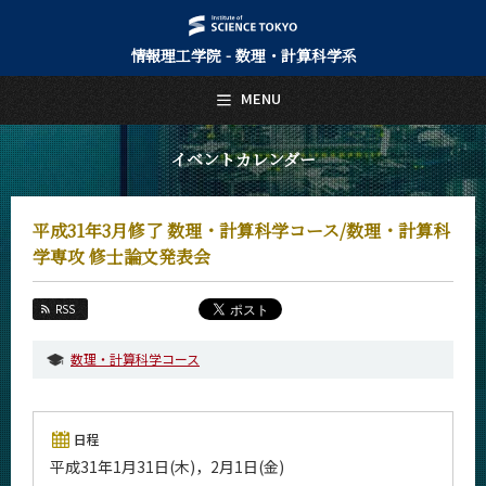
情報理工学院 - 数理・計算科学系
日本語
English
MENU
トップページ
Top Page
イベントカレンダー
数理・計算科学系について
About Us
平成31年3月修了 数理・計算科学コース/数理・計算科
教育
学専攻 修士論文発表会
Education
教員・研究室
RSS
Faculty and Laboratories
数理・計算科学コース
未来
Future
入学案内
日程
Admissions
平成31年1月31日(木)，2月1日(金)
数理・計算科学系 News