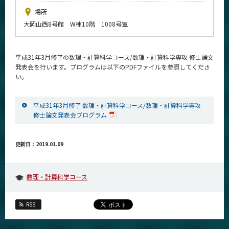
News
場所
大岡山西8号館 W棟10階 1008号室
イベントカレンダー
Event Calendar
今後のイベント
平成31年3月修了の数理・計算科学コース/数理・計算科学専攻 修士論文
発表会を行います。プログラムは以下のPDFファイルを参照してくださ
今後の課程別イベント
い。
年別アーカイブ
平成31年3月修了 数理・計算科学コース/数理・計算科学専攻
修士論文発表会プログラム
サイト構成
更新日：2019.01.09
系詳細情報
数理・計算科学コース
CLOSE
RSS