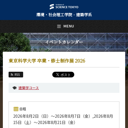
環境・社会理工学院 - 建築学系
日本語
English
MENU
トップページ
Top Page
イベントカレンダー
建築学系について
About Us
東京科学大学 卒業・修士制作展 2026
教育
Education
RSS
教員・研究室
Faculty and Laboratories
建築学コース
未来
Future
日程
入学案内
2026年8月2日（日）～2026年8月7日（金）,2026年8月
Admissions
15日（土）～2026年8月21日（金）
建築学系 News