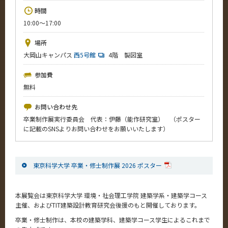
News
時間
10:00～17:00
イベントカレンダー
Event Calendar
場所
今後のイベント
大岡山キャンパス
西5号館
4階 製図室
今後の課程別イベント
参加費
無料
年別アーカイブ
お問い合わせ先
卒業制作展実行委員会 代表：伊藤（能作研究室） （ポスター
に記載のSNSよりお問い合わせをお願いいたします）
サイト構成
系詳細情報
東京科学大学 卒業・修士制作展 2026 ポスター
CLOSE
本展覧会は東京科学大学 環境・社会理工学院 建築学系・建築学コース
主催、およびTIT建築設計教育研究会後援のもと開催しております。
卒業・修士制作は、本校の建築学科、建築学コース学生によるこれまで