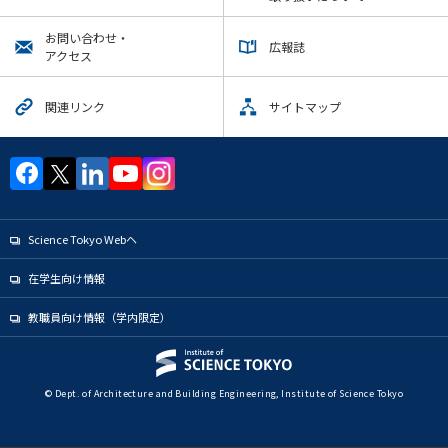
News
お問い合わせ・
広報誌
イベントカレンダー
アクセス
Event Calendar
今後のイベント
関連リンク
サイトマップ
今後の課程別イベント
大学院課程
学士課程
建築学コース
Science Tokyo Webヘ
都市・環境学コース
在学生向け情報
エンジニアリングデザインコース
教職員向け情報（学内限定）
年別アーカイブ
© Dept. of Architecture and Building Engineering, Institute of Science Tokyo
サイト構成