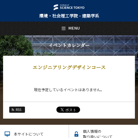
環境・社会理工学院 - 建築学系
日本語
English
MENU
トップページ
Top Page
イベントカレンダー
建築学系について
About Us
エンジニアリングデザインコース
教育
Education
教員・研究室
現在予定しているイベントはありません。
Faculty and Laboratories
未来
Future
RSS
入学案内
Admissions
個人情報の
本サイトについて
取り扱いについて
建築学系 News