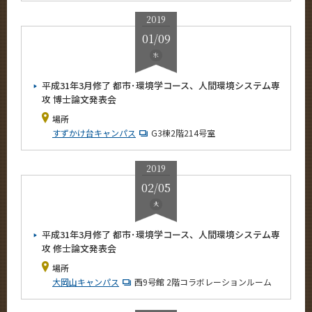
News
2019
01/09
イベントカレンダー
Event Calendar
水
今後のイベント
平成31年3月修了 都市･環境学コース、人間環境システム専
攻 博士論文発表会
今後の課程別イベント
場所
年別アーカイブ
すずかけ台キャンパス
G3棟2階214号室
2026年
2019
2025年
02/05
2024年
火
2023年
平成31年3月修了 都市･環境学コース、人間環境システム専
2022年
攻 修士論文発表会
2021年
場所
2020年
大岡山キャンパス
西9号館 2階コラボレーションルーム
2019年