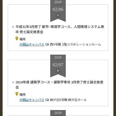
2019
2018年
02/06
2017年
水
2016年
平成31年3月修了 都市･環境学コース、人間環境システム専
攻 修士論文発表会
場所
サイト構成
大岡山キャンパス
西9号館 2階コラボレーションルーム
系詳細情報
2019
02/07
CLOSE
木
2018年度 建築学コース・建築学専攻 3月修了修士論文発表
会
場所
大岡山キャンパス
緑が丘6号館 緑が丘ホール
2019