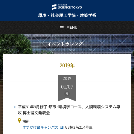
環境・社会理工学院 - 建築学系
日本語
English
MENU
トップページ
Top Page
イベントカレンダー
建築学系について
About Us
2019年
教育
Education
2019
教員・研究室
01/07
Faculty and Laboratories
月
未来
Future
平成31年3月修了 都市･環境学コース、人間環境システム専
攻 博士論文発表会
入学案内
場所
Admissions
すずかけ台キャンパス
G3棟2階214号室
建築学系 News