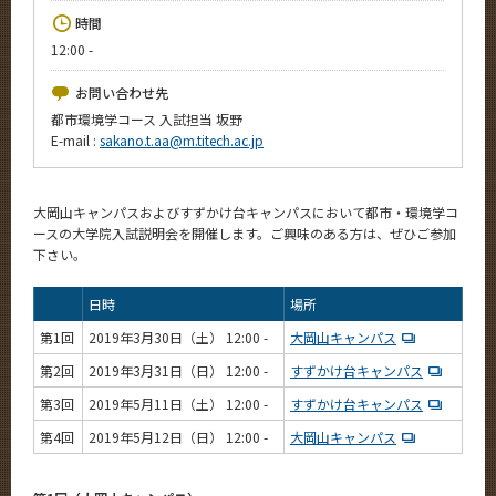
News
時間
12:00 -
イベントカレンダー
Event Calendar
お問い合わせ先
今後のイベント
都市環境学コース 入試担当 坂野
E-mail :
sakano.t.aa@m.titech.ac.jp
今後の課程別イベント
年別アーカイブ
大岡山キャンパスおよびすずかけ台キャンパスにおいて都市・環境学コ
ースの大学院入試説明会を開催します。ご興味のある方は、ぜひご参加
下さい。
日時
場所
サイト構成
第1回
2019年3月30日（土） 12:00 -
大岡山キャンパス
系詳細情報
第2回
2019年3月31日（日） 12:00 -
すずかけ台キャンパス
第3回
2019年5月11日（土） 12:00 -
すずかけ台キャンパス
CLOSE
第4回
2019年5月12日（日） 12:00 -
大岡山キャンパス