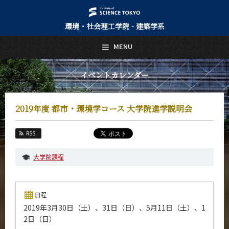
環境・社会理工学院 - 建築学系
日本語
English
MENU
トップページ
Top Page
イベントカレンダー
建築学系について
About Us
2019年度 都市・環境学コース 大学院進学説明会
教育
Education
RSS
教員・研究室
Faculty and Laboratories
大学院課程
未来
Future
日程
入学案内
2019年3月30日（土）、31日（日）、5月11日（土）、1
Admissions
2日（日）
建築学系 News