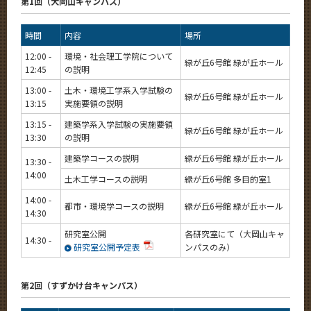
第1回（大岡山キャンパス）
時間
内容
場所
12:00 -
環境・社会理工学院について
緑が丘6号館 緑が丘ホール
12:45
の説明
13:00 -
土木・環境工学系入学試験の
緑が丘6号館 緑が丘ホール
13:15
実施要領の説明
13:15 -
建築学系入学試験の実施要領
緑が丘6号館 緑が丘ホール
13:30
の説明
建築学コースの説明
緑が丘6号館 緑が丘ホール
13:30 -
14:00
土木工学コースの説明
緑が丘6号館 多目的室1
14:00 -
都市・環境学コースの説明
緑が丘6号館 緑が丘ホール
14:30
研究室公開
各研究室にて（大岡山キャ
14:30 -
研究室公開予定表
ンパスのみ）
第2回（すずかけ台キャンパス）