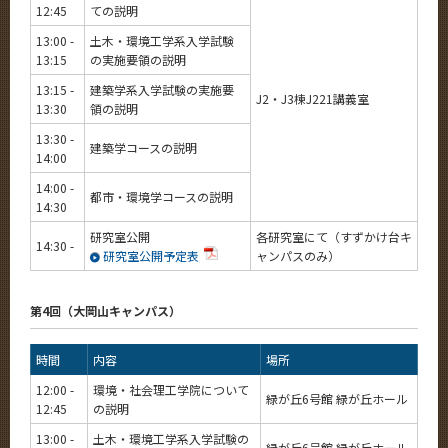
12:45
ての説明
13:00 -
土木・環境工学系入学試験
13:15
の実施要領の説明
13:15 -
建築学系入学試験の実施要
J2・J3棟J221講義室
13:30
領の説明
13:30 -
建築学コースの説明
14:00
14:00 -
都市・環境学コースの説明
14:30
研究室公開
各研究室にて（すずかけ台キ
14:30 -
研究室公開予定表
ャンパスのみ）
第4回（大岡山キャンパス）
時間
内容
場所
12:00 -
環境・社会理工学院について
緑が丘6号館 緑が丘ホール
12:45
の説明
13:00 -
土木・環境工学系入学試験の
緑が丘6号館 緑が丘ホール