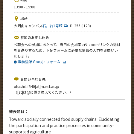
News
13:00 - 15:00
イベントカレンダー
場所
Event Calendar
大岡山キャンパス
石川台1号館
I1-255 (I123)
今後のイベント
参加のお申し込み
今後の課程別イベント
公聴会への参加にあたって、当日の会場案内やzoomリンクの送付
をお送りするため、下記フォームに必要な情報の入力をお願いい
年別アーカイブ
たします。
事前登録 Google フォーム
お問い合わせ先
サイト構成
ohashi.t.f540[at]m.isct.ac.jp
（[at]は@に置き換えてください。）
系詳細情報
発表題目：
CLOSE
Toward socially connected food supply chains: Elucidating
the participation and practice processes in community-
supported agriculture