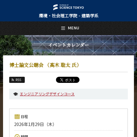
環境・社会理工学院 - 建築学系
日本語
English
MENU
トップページ
Top Page
イベントカレンダー
建築学系について
About Us
博士論文公聴会 （髙木 聡太 氏）
教育
Education
RSS
教員・研究室
Faculty and Laboratories
エンジニアリングデザインコース
未来
Future
日程
入学案内
2026年1月29日（木）
Admissions
建築学系 News
時間