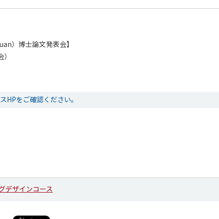
chuan）博士論文発表会】
会）
ースHPをご確認ください。
グデザインコース