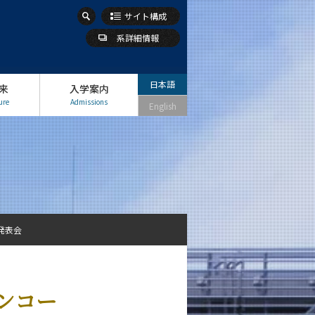
サイト構成
系詳細情報
日本語
来
入学案内
ure
Admissions
English
発表会
ンコー