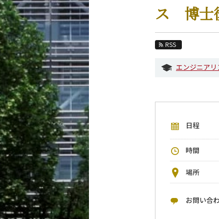
教育
ス 博士
教員・研究室
未来
RSS
入学案内
エンジニアリ
建築学系 News
イベントカレンダー
今後のイベント
日程
今後の課程別イベント
年別アーカイブ
時間
場所
お問い合