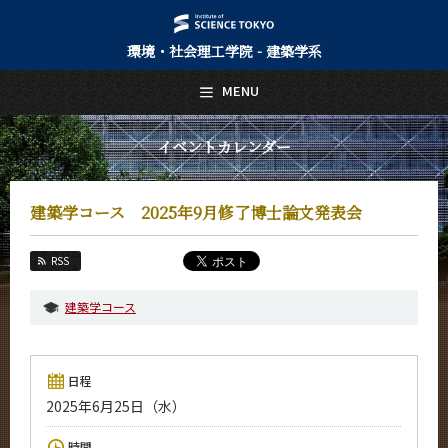
環境・社会理工学院 - 建築学系
日本語
English
MENU
トップページ
Top Page
イベントカレンダー
建築学系について
About Us
建築学コース 2025年9月修了博士論文発表会
教育
Education
RSS
教員・研究室
Faculty and Laboratories
建築学コース
未来
Future
日程
入学案内
2025年6月25日（水）
Admissions
建築学系 News
時間