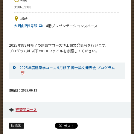
News
9:00-15:00
イベントカレンダー
場所
Event Calendar
大岡山西5号館
4階プレゼンテーションスペース
今後のイベント
今後の課程別イベント
2025年度9月修了の建築学コース博士論文発表会を行います。
プログラムは 以下のPDFファイルを参照してください。
年別アーカイブ
2025年度建築学コース 9月修了 博士論文発表会 プログラム
サイト構成
更新日：2025.06.13
系詳細情報
建築学コース
CLOSE
RSS