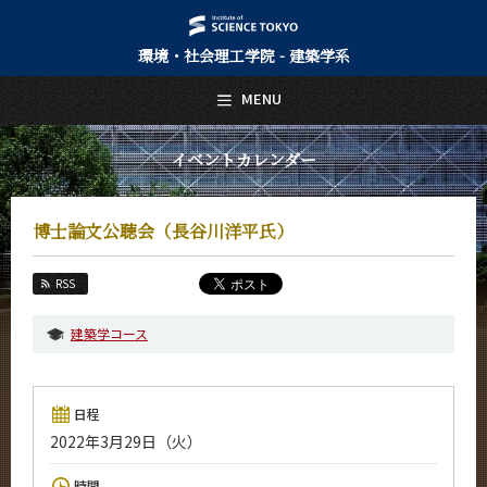
環境・社会理工学院 - 建築学系
日本語
English
MENU
トップページ
Top Page
イベントカレンダー
建築学系について
About Us
博士論文公聴会（長谷川洋平氏）
教育
Education
RSS
教員・研究室
Faculty and Laboratories
建築学コース
未来
Future
日程
入学案内
2022年3月29日（火）
Admissions
建築学系 News
時間