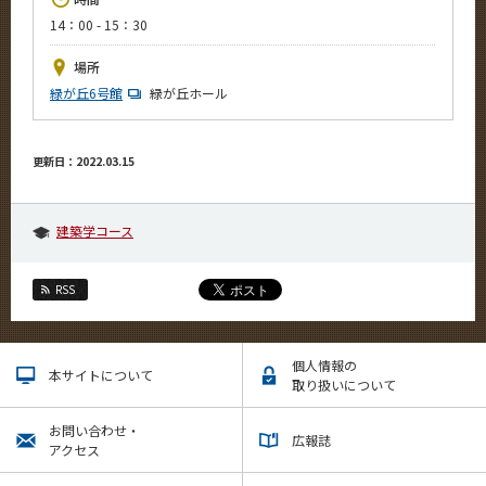
News
14：00 - 15：30
イベントカレンダー
場所
Event Calendar
緑が丘6号館
緑が丘ホール
今後のイベント
今後の課程別イベント
更新日：2022.03.15
年別アーカイブ
建築学コース
RSS
サイト構成
系詳細情報
個人情報の
本サイトについて
取り扱いについて
CLOSE
お問い合わせ・
広報誌
アクセス