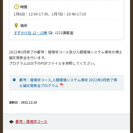
News
時間
1月6日：12:50-17:30、1月7日：10:40-17:10
イベントカレンダー
Event Calendar
場所
今後のイベント
すずかけ台 J2・J3棟
J221講義室
今後の課程別イベント
2022年3月修了の都市・環境学コース及び人間環境システム専攻の博士
年別アーカイブ
論文発表会を行います。
プログラムは以下のPDFファイルを参照してください。
都市・環境学コース,人間環境システム専攻 2022年3月修了博
サイト構成
士論文発表会プログラム
系詳細情報
更新日：2021.12.23
CLOSE
都市・環境学コース