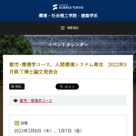
環境・社会理工学院 - 建築学系
日本語
English
MENU
トップページ
Top Page
イベントカレンダー
建築学系について
About Us
都市･環境学コース、人間環境システム専攻 2022年3
教育
月修了博士論文発表会
Education
教員・研究室
RSS
Faculty and Laboratories
都市・環境学コース
未来
Future
入学案内
日程
Admissions
2022年1月6日（木）、1月7日（金）
建築学系 News