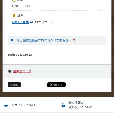
News
13:00 - 13:15
イベントカレンダー
場所
Event Calendar
緑が丘6号館
緑が丘ホール
今後のイベント
今後の課程別イベント
修士論文発表会プログラム（学内限定）
年別アーカイブ
更新日：2021.10.12
サイト構成
建築学コース
系詳細情報
RSS
CLOSE
個人情報の
本サイトについて
取り扱いについて