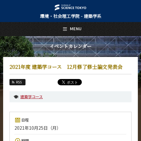
環境・社会理工学院 - 建築学系
日本語
English
MENU
トップページ
Top Page
イベントカレンダー
建築学系について
About Us
2021年度 建築学コース 12月修了修士論文発表会
教育
Education
RSS
教員・研究室
Faculty and Laboratories
建築学コース
未来
Future
日程
入学案内
2021年10月25日（月）
Admissions
建築学系 News
時間