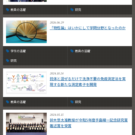
教員の活躍
研究
2026.06.29
「物性論」はいかにして学問分野となったのか
学生の活躍
教員の活躍
研究
2024.10.24
抗体と混ぜるだけで洗浄不要の免疫測定法を実
現する新たな測定素子を開発
教員の活躍
研究
2024.05.15
鈴木悠太准教授が令和5年度手島精一記念研究賞
著述賞を受賞