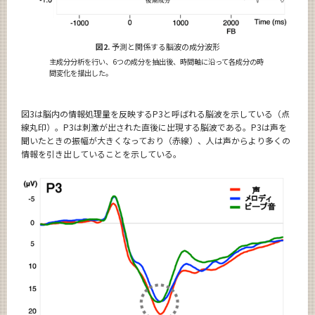
図2.
予測と関係する脳波の成分波形
主成分分析を行い、6つの成分を抽出後、時間軸に沿って各成分の時
間変化を描出した。
図3は脳内の情報処理量を反映するP3と呼ばれる脳波を示している（点
線丸印）。P3は刺激が出された直後に出現する脳波である。P3は声を
聞いたときの振幅が大きくなっており（赤線）、人は声からより多くの
情報を引き出していることを示している。