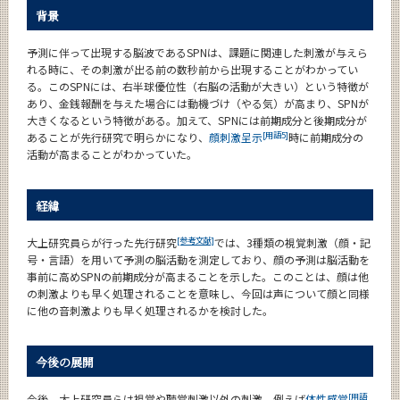
背景
予測に伴って出現する脳波であるSPNは、課題に関連した刺激が与えら
れる時に、その刺激が出る前の数秒前から出現することがわかってい
る。このSPNには、右半球優位性（右脳の活動が大きい）という特徴が
あり、金銭報酬を与えた場合には動機づけ（やる気）が高まり、SPNが
大きくなるという特徴がある。加えて、SPNには前期成分と後期成分が
[用語5]
あることが先行研究で明らかになり、
顔刺激呈示
時に前期成分の
活動が高まることがわかっていた。
経緯
[参考文献]
大上研究員らが行った先行研究
では、3種類の視覚刺激（顔・記
号・言語）を用いて予測の脳活動を測定しており、顔の予測は脳活動を
事前に高めSPNの前期成分が高まることを示した。このことは、顔は他
の刺激よりも早く処理されることを意味し、今回は声について顔と同様
に他の音刺激よりも早く処理されるかを検討した。
今後の展開
[用語
今後、大上研究員らは視覚や聴覚刺激以外の刺激、例えば
体性感覚