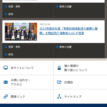
受賞・表彰
教員の活躍
研究
2023.11.06
2023年度末松賞「革新的価値創造の基礎と展
開」を西田亮介准教授ら4人が受賞
受賞・表彰
教員の活躍
研究
個人情報の
本サイトについて
取り扱いについて
お問い合わせ・
広報誌
アクセス
関連リンク
サイトマップ