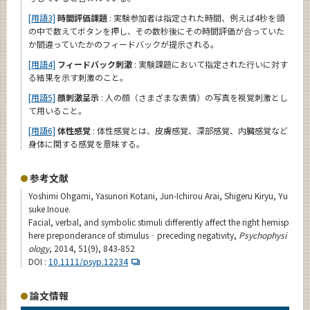
[用語3]
時間評価課題
: 実験参加者は指定された時間、例えば4秒を頭
の中で数えてボタンを押し、その数秒後にその時間評価が合っていた
か間違っていたかのフィードバックが提示される。
[用語4]
フィードバック刺激
: 実験課題において指定された行いに対す
る結果を示す刺激のこと。
[用語5]
顔刺激呈示
: 人の顔（さまざまな表情）の写真を視覚刺激とし
て用いること。
[用語6]
体性感覚
: 体性感覚とは、皮膚感覚、深部感覚、内臓感覚など
身体に関する感覚を意味する。
参考文献
Yoshimi Ohgami, Yasunori Kotani, Jun-Ichirou Arai, Shigeru Kiryu, Yu
suke Inoue.
Facial, verbal, and symbolic stimuli differently affect the right hemisp
here preponderance of stimulus‐preceding negativity,
Psychophysi
ology
, 2014, 51(9), 843-852
DOI :
10.1111/psyp.12234
論文情報