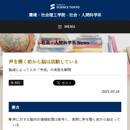
環境・社会理工学院 - 社会・人間科学系
日本語
English
MENU
トップページ
Top Page
社会・人間科学系 News
社会・人間科学系について
About Us
声を聞く前から脳は活動している
教育
脳波によって人の「予測」の実態を解明
Education
教員・研究室
RSS
Faculty and Laboratories
2021.03.16
未来
Future
要点
入学案内
Admissions
声に対する脳内の情報処理は素早く、実際に声を聴く前から始まって
いる
社会・人間科学系 News