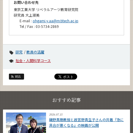
お問い合わせ先
東京工業大学 リベラルアーツ教育研究院
研究員 大上淑美
E-mail :
ohgami.y.aa@m.titech.ac.jp
Tel / Fax : 03-5734-2869
研究
教員の活躍
社会・人間科学コース
RSS
おすすめ記事
2026.07.15
磯野真穂教授と故宮野真生子さんの共著『急に
具合が悪くなる』の映画が公開