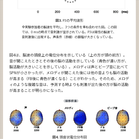
図3.
P3の平均波形
全実験参加者の脳波を平均し、3つの条件を重ね合わせた図。この図
では、0 msの時点で音刺激が呈示されている。P3は陽性の脳波で、
音刺激後に出現する。声条件（赤線）の振幅が大きくなっている。
図4は、脳波の頭皮上の電位分布を示している（上の方が頭の前方）。
音が聞こえたときとその後の脳の活動を示している（青色が濃い方が、
脳活動が大きいことを示している）。メロディは声とビープ音に比べて
SPNが小さかったが、メロディが聞こえた後には他の音よりも脳の活動
が高まる（FB後に青色が濃くなる）ことがわかった。そのため、メロデ
ィのような複雑な音は、予測する時よりも刺激が出た後の方が脳の活動
が高まることが明らかになった。
図4.
頭皮状電位分布図