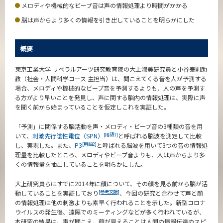
メロディや機械的なビープ音は声の情報処理より時間がかかる
News
脳は声からより多くの情報を引き出していることを明らかにした
News 一覧
カテゴリ別
概要
課程別
東京工業大学 リベラルアーツ研究教育院の大上淑美研究員と小谷泰則助
教（社会・人間科学コース 主担当）は、聞こえてくる音を人が予測する
月別
場合、メロディや機械的なビープ音を予測するよりも、人の声を予測す
る方がより早いことを発見し、声に関する脳内の情報処理は、実際に声
イベントカレンダー
を聞く前から始まっていることを仮定しこれを実証した。
Event Calendar
「予測」に関係する脳活動を声・メロディ・ビープ音の3種類の音を用
[用語1]
いて、
刺激先行陰性電位（SPN）
と呼ばれる脳波を測定して比較
[用語2]
し、実現した。また、
P3
と呼ばれる脳波を用いて3つの音の情報処
理量を比較したところ、メロディやビープ音よりも、人は声からより多
サイト構成
くの情報量を抽出していることを明らかにした。
系詳細情報
大上研究員らはすでに2014年に顔について、その顔を見る前から脳が活
[参考文献]
動していることを実証しており
、今回の研究と合わせて声と顔
の情報処理は他の刺激よりも素早く行われることを示した。新型コロナ
CLOSE
ウイルスの発生後、遠隔でのミーティングなどが多く行われているが、
本研究の結果は、声が聞こえ、顔が見えることは人間の情報伝達のスピ