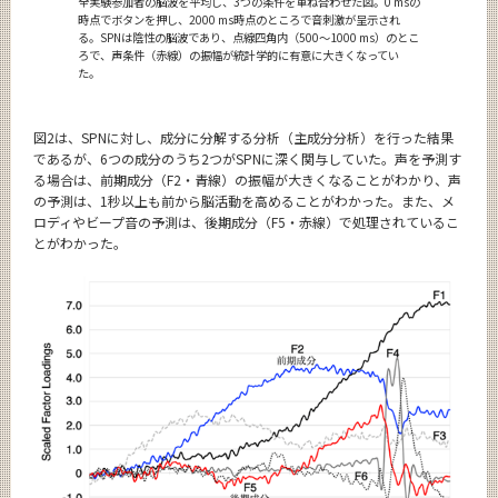
全実験参加者の脳波を平均し、3つの条件を重ね合わせた図。0 msの
時点でボタンを押し、2000 ms時点のところで音刺激が呈示され
る。SPNは陰性の脳波であり、点線四角内（500～1000 ms）のとこ
ろで、声条件（赤線）の振幅が統計学的に有意に大きくなってい
た。
図2は、SPNに対し、成分に分解する分析（主成分分析）を行った結果
であるが、6つの成分のうち2つがSPNに深く関与していた。声を予測す
る場合は、前期成分（F2・青線）の振幅が大きくなることがわかり、声
の予測は、1秒以上も前から脳活動を高めることがわかった。また、メ
ロディやビープ音の予測は、後期成分（F5・赤線）で処理されているこ
とがわかった。