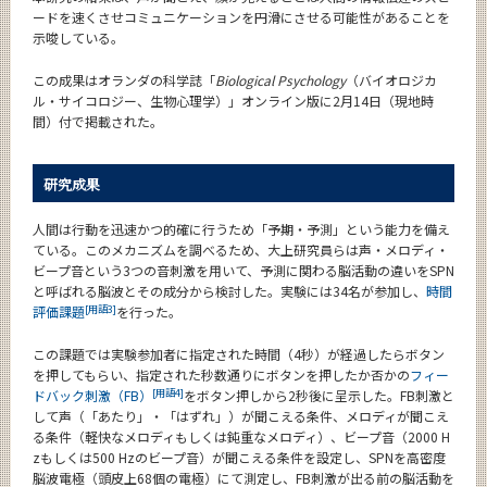
ードを速くさせコミュニケーションを円滑にさせる可能性があることを
示唆している。
この成果はオランダの科学誌「
Biological Psychology
（バイオロジカ
ル・サイコロジー、生物心理学）」オンライン版に2月14日（現地時
間）付で掲載された。
研究成果
人間は行動を迅速かつ的確に行うため「予期・予測」という能力を備え
ている。このメカニズムを調べるため、大上研究員らは声・メロディ・
ビープ音という3つの音刺激を用いて、予測に関わる脳活動の違いをSPN
と呼ばれる脳波とその成分から検討した。実験には34名が参加し、
時間
[用語3]
評価課題
を行った。
この課題では実験参加者に指定された時間（4秒）が経過したらボタン
を押してもらい、指定された秒数通りにボタンを押したか否かの
フィー
[用語4]
ドバック刺激（FB）
をボタン押しから2秒後に呈示した。FB刺激と
して声（「あたり」・「はずれ」）が聞こえる条件、メロディが聞こえ
る条件（軽快なメロディもしくは鈍重なメロディ）、ビープ音（2000 H
zもしくは500 Hzのビープ音）が聞こえる条件を設定し、SPNを高密度
脳波電極（頭皮上68個の電極）にて測定し、FB刺激が出る前の脳活動を