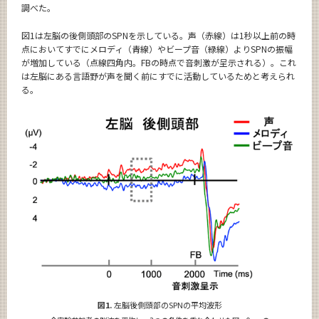
調べた。
図1は左脳の後側頭部のSPNを示している。声（赤線）は1秒以上前の時
点においてすでにメロディ（青線）やビープ音（緑線）よりSPNの振幅
が増加している（点線四角内。FBの時点で音刺激が呈示される）。これ
は左脳にある言語野が声を聞く前にすでに活動しているためと考えられ
る。
図1.
左脳後側頭部のSPNの平均波形