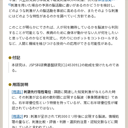
6]
刺激を用いた場合の予測の脳活動に違いがあるのかどうかを検討し、
どのような刺激が人の脳活動を事前に高めるのか、またそのような刺激
にはどのような特性があるのかを調べていく方針である。
このことが明らかにできれば、人が何を期待しているかを脳波から判別
することが可能となり、疾病のために身体が動かせない人が何をしたい
と思っているのかなどを判定し、代わりにロボットをコントロールする
など、人間と機械を結びつける技術への応用ができる可能性がある。
付記
本研究は、JSPS科研費基盤研究(C)24530912の助成を受けたものであ
る。
用語説明
[用語1]
刺激先行陰性電位
: 課題に関連した知覚刺激が与えられた時
に、その刺激が出る前の数秒間に出現する脳波（事象関連電位）であ
る。右半球優位性という特徴を持っているが、常に右半球優位性が確
認されているわけではない。
[用語2]
P3
: 刺激が呈示されて約300ミリ秒後に出現する脳波。情報処
理の量など、刺激比較・評価・判断・選択的注意・認知文脈などに関
与していると言われている。