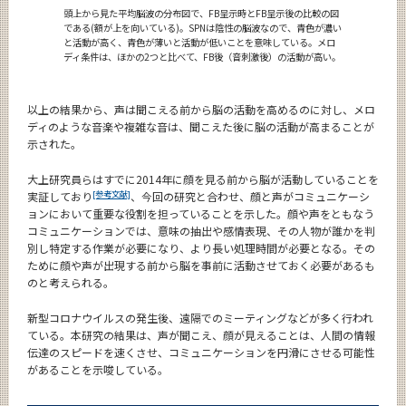
頭上から見た平均脳波の分布図で、FB呈示時とFB呈示後の比較の図
である(額が上を向いている)。SPNは陰性の脳波なので、青色が濃い
と活動が高く、青色が薄いと活動が低いことを意味している。メロ
ディ条件は、ほかの2つと比べて、FB後（音刺激後）の活動が高い。
以上の結果から、声は聞こえる前から脳の活動を高めるのに対し、メロ
ディのような音楽や複雑な音は、聞こえた後に脳の活動が高まることが
示された。
大上研究員らはすでに2014年に顔を見る前から脳が活動していることを
[参考文献]
実証しており
、今回の研究と合わせ、顔と声がコミュニケーシ
ョンにおいて重要な役割を担っていることを示した。顔や声をともなう
コミュニケーションでは、意味の抽出や感情表現、その人物が誰かを判
別し特定する作業が必要になり、より長い処理時間が必要となる。その
ために顔や声が出現する前から脳を事前に活動させておく必要があるも
のと考えられる。
新型コロナウイルスの発生後、遠隔でのミーティングなどが多く行われ
ている。本研究の結果は、声が聞こえ、顔が見えることは、人間の情報
伝達のスピードを速くさせ、コミュニケーションを円滑にさせる可能性
があることを示唆している。