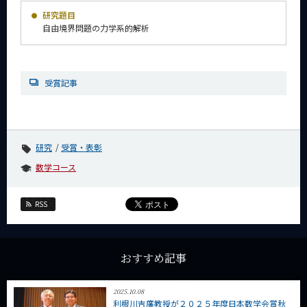
News
研究題目
自由境界問題の力学系的解析
News 一覧
カテゴリ別
受賞記事
課程別
月別
イベントカレンダー
研究
受賞・表彰
Event Calendar
数学コース
RSS
サイト構成
系詳細情報
おすすめ記事
CLOSE
2025.10.08
利根川吉廣教授が２０２５年度日本数学会賞秋