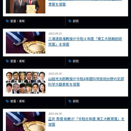
季賞を受賞
受賞・表彰
研究
2022.09.13
三浦達哉准教授が令和４年度「東工大挑戦的研
究賞」を受賞
受賞・表彰
研究
2022.05.31
山田光太郎教授が令和4年度科学技術分野の文部
科学大臣表彰を受賞
受賞・表彰
研究
2021.04.20
正井 秀俊 助教が「令和元年度 東工大教育賞」を
受賞