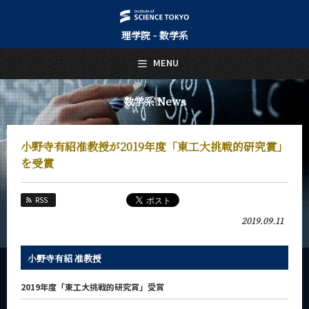
理学院 - 数学系
日本語
English
MENU
トップページ
Top Page
数学系 News
数学系について
About Us
小野寺有紹准教授が2019年度「東工大挑戦的研究賞」
教育
を受賞
Education
教員・研究室
RSS
Faculty and Laboratories
2019.09.11
未来
Future
小野寺有紹 准教授
入学案内
Admissions
2019年度「東工大挑戦的研究賞」受賞
数学系 News