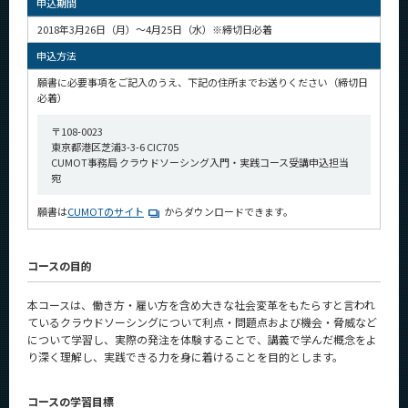
申込期間
CLOSE
2018年3月26日（月）～4月25日（水）※締切日必着
申込方法
願書に必要事項をご記入のうえ、下記の住所までお送りください（締切日
必着）
〒108-0023
東京都港区芝浦3-3-6 CIC705
CUMOT事務局 クラウドソーシング入門・実践コース受講申込担当
宛
願書は
CUMOTのサイト
からダウンロードできます。
コースの目的
本コースは、働き方・雇い方を含め大きな社会変革をもたらすと言われ
ているクラウドソーシングについて利点・問題点および機会・脅威など
について学習し、実際の発注を体験することで、講義で学んだ概念をよ
り深く理解し、実践できる力を身に着けることを目的とします。
コースの学習目標