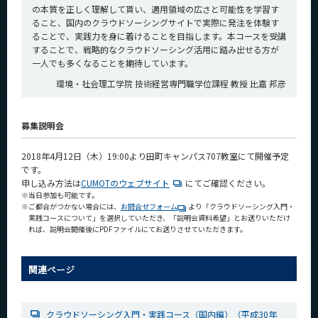
の本質を正しく理解して貰い、適用領域の広さと可能性を学習す
ること、国内のクラウドソーシングサイトで実際に発注を体験す
ることで、実践力を身に着けることを目指します。本コースを受講
することで、戦略的なクラウドソーシング活用に踏み出せる方が
一人でも多くなることを期待しています。
環境・社会理工学院 技術経営専門職学位課程 教授 比嘉 邦彦
募集説明会
2018年4月12日（木）19:00より田町キャンパス707教室にて開催予定
です。
申し込み方法は
CUMOTのウェブサイト
にてご確認ください。
※
当日参加も可能です。
※
ご都合がつかない場合には、
お問合せフォーム
より「クラウドソーシング入門・
実践コースについて」を選択していただき、「説明会資料希望」とお送りいただけ
れば、説明会開催後にPDFファイルにてお送りさせていただきます。
関連ページ
クラウドソーシング入門・実践コース（国内編）（平成30年