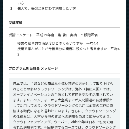
い方
3.
個人で、受発注を問わず利用したい方
受講実績
受講アンケート 平成29年度 第1期 実績 ５段階評価
授業の総合的な満足度はどのくらいですか 平均4.4
授業で学んだことが今後自分の業務に役立つと考えますか 平均4.
3
プログラム担当教員 メッセージ
日本では、主婦などの簡単な小遣い稼ぎの方法として取り上げら
れることの多いクラウドソーシングは、海外（特に米国）では、
オープンイノベーションの手法として官民を問わず活用されてい
ます。また、ベンチャーから大企業までが人材調達の有効手段と
して活用しており、クラウドソーシングの活用は企業の生存に直
結する時代になると言われています。さらに、クラウドソーシング
の仕組みは、人材から他の資源への適用も急激に広がっており、
クラウドファンディング、ウーバー、Airbnb等は日本でも良く知
られた適用例です。今回提供するコースでは、クラウドソーシング