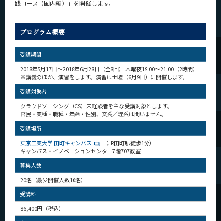
践コース（国内編）」を開催します。
News
News 一覧
プログラム概要
カテゴリ別
受講期間
課程別
2018年5月17日～2018年6月28日（全8回） 木曜夜19:00～21:00（2時間）
※講義のほか、演習をします。演習は土曜（6月9日）に開催します。
月別
受講対象者
イベントカレンダー
クラウドソーシング（CS）未経験者を主な受講対象とします。
Event Calendar
官民・業種・職種・年齢・性別、文系／理系は問いません。
受講場所
東京工業大学 田町キャンパス
（JR田町駅徒歩1分）
キャンパス・イノベーションセンター7階707教室
サイト構成
募集人数
学内向け情報
20名（最少開催人数10名）
受講料
系詳細情報
86,400円（税込）