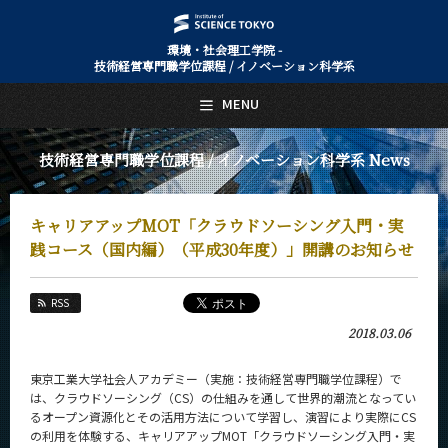
環境・社会理工学院 -
技術経営専門職学位課程 / イノベーション科学系
日本語
English
MENU
トップページ
Top Page
技術経営専門職学位課程 / イノベーション科学系 News
技術経営専門職学位課程 / イノベーション科学系について
About Us
キャリアアップMOT「クラウドソーシング入門・実
教育
Education
践コース（国内編）（平成30年度）」開講のお知らせ
教員・研究室
Faculty and Laboratories
RSS
2018.03.06
未来
Future
東京工業大学社会人アカデミー（実施：技術経営専門職学位課程）で
入学案内
は、クラウドソーシング（CS）の仕組みを通して世界的潮流となってい
Admissions
るオープン資源化とその活用方法について学習し、演習により実際にCS
の利用を体験する、キャリアアップMOT「クラウドソーシング入門・実
技術経営専門職学位課程 / イノベーション科学系 News