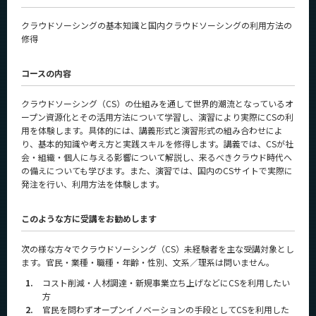
クラウドソーシングの基本知識と国内クラウドソーシングの利用方法の
修得
コースの内容
クラウドソーシング（CS）の仕組みを通して世界的潮流となっているオ
ープン資源化とその活用方法について学習し、演習により実際にCSの利
用を体験します。具体的には、講義形式と演習形式の組み合わせによ
り、基本的知識や考え方と実践スキルを修得します。講義では、CSが社
会・組織・個人に与える影響について解説し、来るべきクラウド時代へ
の備えについても学びます。また、演習では、国内のCSサイトで実際に
発注を行い、利用方法を体験します。
このような方に受講をお勧めします
次の様な方々でクラウドソーシング（CS）未経験者を主な受講対象とし
ます。官民・業種・職種・年齢・性別、文系／理系は問いません。
1.
コスト削減・人材調達・新規事業立ち上げなどにCSを利用したい
方
2.
官民を問わずオープンイノベーションの手段としてCSを利用した