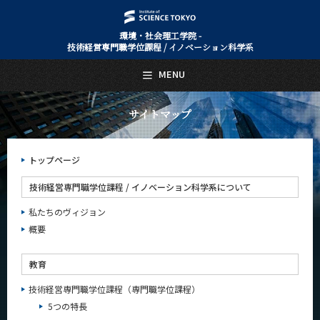
環境・社会理工学院 -
技術経営専門職学位課程 / イノベーション科学系
日本語
English
MENU
トップページ
Top Page
サイトマップ
技術経営専門職学位課程 / イノベーション科学系について
About Us
トップページ
教育
Education
技術経営専門職学位課程 / イノベーション科学系について
教員・研究室
私たちのヴィジョン
Faculty and Laboratories
概要
未来
Future
教育
入学案内
技術経営専門職学位課程（専門職学位課程）
Admissions
5つの特長
技術経営専門職学位課程 / イノベーション科学系 News