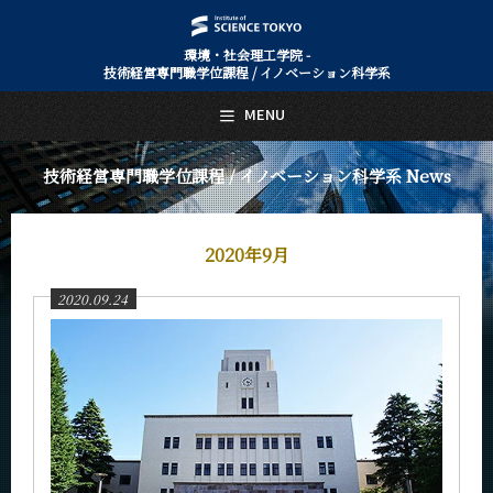
環境・社会理工学院 -
技術経営専門職学位課程 / イノベーション科学系
日本語
English
MENU
トップページ
Top Page
技術経営専門職学位課程 / イノベーション科学系 News
技術経営専門職学位課程 / イノベーション科学系について
About Us
教育
2020年9月
Education
2020.09.24
教員・研究室
Faculty and Laboratories
未来
Future
入学案内
Admissions
技術経営専門職学位課程 / イノベーション科学系 News