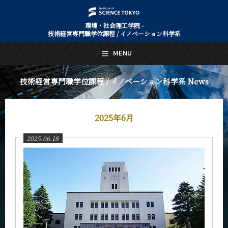
環境・社会理工学院 -
技術経営専門職学位課程 / イノベーション科学系
日本語
English
MENU
トップページ
Top Page
技術経営専門職学位課程 / イノベーション科学系 News
技術経営専門職学位課程 / イノベーション科学系について
About Us
教育
2025年6月
Education
2025.06.18
教員・研究室
Faculty and Laboratories
未来
Future
入学案内
Admissions
技術経営専門職学位課程 / イノベーション科学系 News