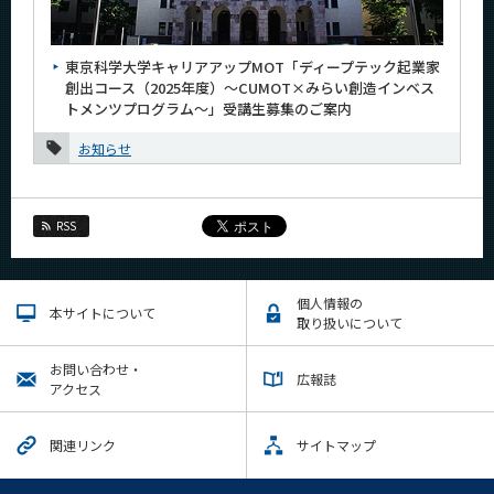
News
News 一覧
東京科学大学キャリアアップMOT「ディープテック起業家
創出コース（2025年度）～CUMOT×みらい創造インベス
カテゴリ別
トメンツプログラム～」受講生募集のご案内
月別
お知らせ
2026年
2025年
RSS
12月
8月
個人情報の
本サイトについて
取り扱いについて
7月
6月
お問い合わせ・
広報誌
アクセス
3月
2月
関連リンク
サイトマップ
1月