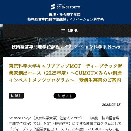
環境・社会理工学院 -
技術経営専門職学位課程 / イノベーション科学系
日本語
English
MENU
トップページ
Top Page
技術経営専門職学位課程 / イノベーション科学系 News
技術経営専門職学位課程 / イノベーション科学系について
About Us
東京科学大学キャリアアップMOT「ディープテック起
教育
Education
業家創出コース（2025年度）～CUMOT×みらい創造
インベストメンツプログラム～」受講生募集のご案内
教員・研究室
Faculty and Laboratories
RSS
未来
Future
2025.06.18
入学案内
Science Tokyo（東京科学大学）社会人アカデミー（実施：技術経営専
Admissions
門職学位課程）では、MOT（技術経営）に関する教育プログラムとして
「ディープテック起業家創出コース（2025年度）～CUMOT×みらい創
技術経営専門職学位課程 / イノベーション科学系 News