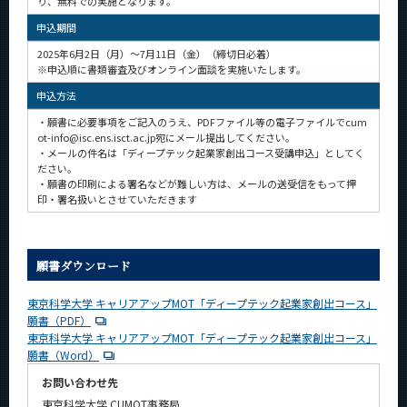
り、無料での実施となります。
申込期間
2025年6月2日（月）～7月11日（金）（締切日必着）
※申込順に書類審査及びオンライン面談を実施いたします。
申込方法
・願書に必要事項をご記入のうえ、PDFファイル等の電子ファイルでcum
ot-info@isc.ens.isct.ac.jp宛にメール提出してください。
・メールの件名は「ディープテック起業家創出コース受講申込」としてく
ださい。
・願書の印刷による署名などが難しい方は、メールの送受信をもって押
印・署名扱いとさせていただきます
願書ダウンロード
東京科学大学 キャリアアップMOT「ディープテック起業家創出コース」
願書（PDF）
東京科学大学 キャリアアップMOT「ディープテック起業家創出コース」
願書（Word）
お問い合わせ先
東京科学大学 CUMOT事務局