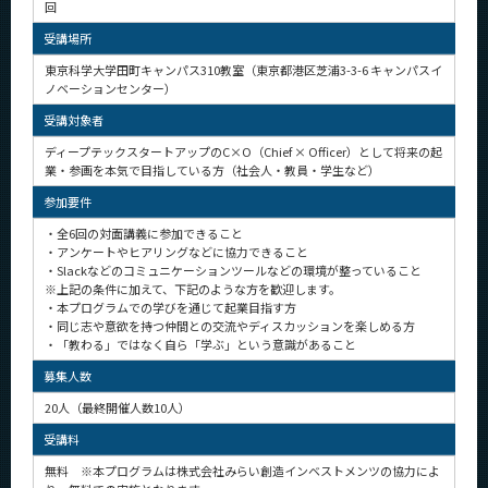
回
CLOSE
受講場所
東京科学大学田町キャンパス310教室（東京都港区芝浦3-3-6 キャンパスイ
ノベーションセンター）
受講対象者
ディープテックスタートアップのC×O（Chief × Officer）として将来の起
業・参画を本気で目指している方（社会人・教員・学生など）
参加要件
・全6回の対面講義に参加できること
・アンケートやヒアリングなどに協力できること
・Slackなどのコミュニケーションツールなどの環境が整っていること
※上記の条件に加えて、下記のような方を歓迎します。
・本プログラムでの学びを通じて起業目指す方
・同じ志や意欲を持つ仲間との交流やディスカッションを楽しめる方
・「教わる」ではなく自ら「学ぶ」という意識があること
募集人数
20人（最終開催人数10人）
受講料
無料 ※本プログラムは株式会社みらい創造インベストメンツの協力によ