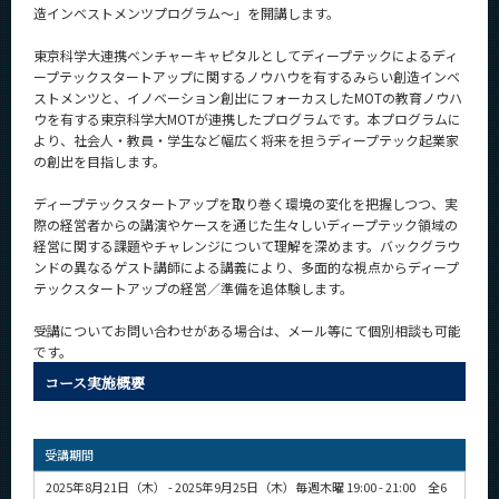
造インベストメンツプログラム～」を開講します。
News
東京科学大連携ベンチャーキャピタルとしてディープテックによるディ
News 一覧
ープテックスタートアップに関するノウハウを有するみらい創造インベ
ストメンツと、イノベーション創出にフォーカスしたMOTの教育ノウハ
カテゴリ別
ウを有する東京科学⼤MOTが連携したプログラムです。本プログラムに
課程別
より、社会人・教員・学生など幅広く将来を担うディープテック起業家
の創出を目指します。
月別
ディープテックスタートアップを取り巻く環境の変化を把握しつつ、実
際の経営者からの講演やケースを通じた⽣々しいディープテック領域の
イベントカレンダー
Event Calendar
経営に関する課題やチャレンジについて理解を深めます。バックグラウ
ンドの異なるゲスト講師による講義により、多⾯的な視点からディープ
テックスタートアップの経営／準備を追体験します。
受講についてお問い合わせがある場合は、メール等にて個別相談も可能
サイト構成
です。
コース実施概要
学内向け情報
系詳細情報
受講期間
2025年8月21日（木） - 2025年9月25日（木）毎週木曜 19:00 - 21:00 全6