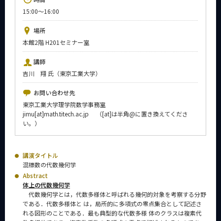
News
15:00～16:00
イベントカレンダー
場所
Event Calendar
本館2階 H201セミナー室
今後のイベント
講師
今後の課程別イベント
吉川 翔 氏（東京工業大学）
年別アーカイブ
お問い合わせ先
東京工業大学理学院数学事務室
jimu[at]math.titech.ac.jp （[at]は半角@に置き換えてくださ
い。）
サイト構成
講演タイトル
系詳細情報
混標数の代数幾何学
Abstract
体上の代数幾何学
CLOSE
代数幾何学とは，代数多様体と呼ばれる幾何的対象を考察する分野
である．代数多様体と は，局所的に多項式の零点集合として記述さ
れる図形のことである．最も典型的な代数多様 体のクラスは複素代