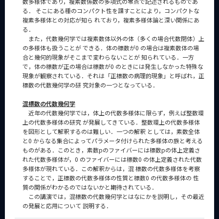
数多様体であり，複素数係数の多項式の零点で記述されるものであ
る． そこにある種のコンパクト性を課すことにより，コンパクトな
複素多様体との対応が知ら れており，複素多様体論と深い関係にあ
る．
また，代数幾何学では複素数体以外の体（多くの場合代数閉体）上
の多様体も扱うことが できる．体の標数が0 の場合は複素数体の場
合と幾何的現象がそこまで変わらないことが 知られている．⼀⽅
で，体の標数が正の場合は標数が0 のときには発⽣しなかった特殊な
現象が観察されている．それは「正標数の病理的現象」と呼ばれ，正
標数の代数幾何学の研 究対象の⼀つとなっている．
混標数の代数幾何学
近年の代数幾何学では，体上の代数多様体に限らず，例えば整数環
上の代数多様体の研究 が発展してきている．整数環上の代数多様体
を図形として解釈するのは難しい．⼀つの解釈 としては，素数全体
と0 からなる集合によってパラメータ付けられた多様体の族と考える
ものがある．このとき，素数pのファイバーには標数pの体上定義さ
れた代数多様体が，0 のファイバーには標数0 の体上定義された代数
多様体が現れている．この解釈からは，混 標数の代数多様体を考察
することで，正標数の代数多様体の性質と標数0 の代数多様体の 性
質の関係がわかるのではないかと期待されている．
この講演では，混標数の代数幾何学とはなにかを説明し，その最近
の発展と応⽤について 説明する．