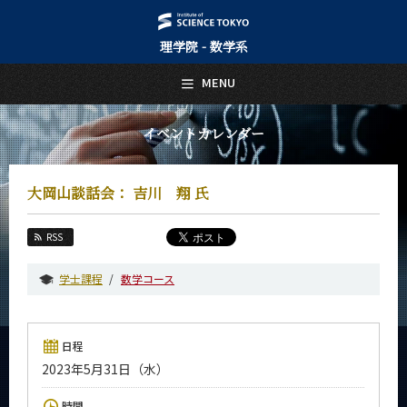
理学院 - 数学系
日本語
English
MENU
トップページ
Top Page
イベントカレンダー
数学系について
About Us
大岡山談話会： 吉川 翔 氏
教育
Education
RSS
教員・研究室
Faculty and Laboratories
学士課程
数学コース
未来
Future
日程
入学案内
2023年5月31日（水）
Admissions
数学系 News
時間