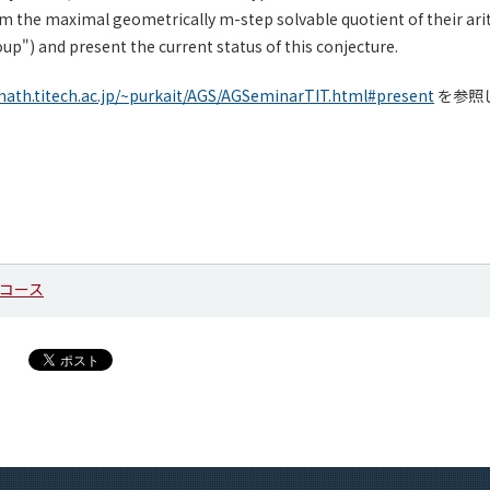
om the maximal geometrically m-step solvable quotient of their ar
p") and present the current status of this conjecture.
math.titech.ac.jp/~purkait/AGS/AGSeminarTIT.html#present
を参照
コース