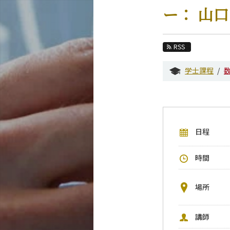
教育
ー： 山口
教員・研究室
未来
RSS
入学案内
学士課程
数学系 News
イベントカレンダー
今後のイベント
日程
今後の課程別イベント
年別アーカイブ
時間
場所
講師