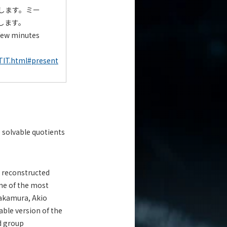
します。ミー
します。
few minutes
TIT.html#present
 solvable quotients
s reconstructed
one of the most
Nakamura, Akio
able version of the
d group