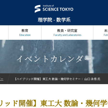
理学院 - 数学系
教育
教員・研究室
未
Education
Faculty and Laboratories
Fut
イベントカレンダー
ダー
【ハイブリッド開催】東工大 数論・幾何学セミナー： 山口 永悟 氏
リッド開催】東工大 数論・幾何学