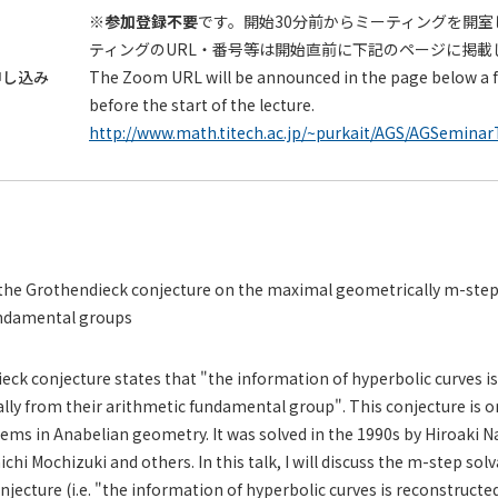
※参加登録不要
です。開始30分前からミーティングを開室
ティングのURL・番号等は開始直前に下記のページに掲載
申し込み
The Zoom URL will be announced in the page below a 
before the start of the lecture.
http://www.math.titech.ac.jp/~purkait/AGS/AGSeminar
 the Grothendieck conjecture on the maximal geometrically m-step
undamental groups
k conjecture states that "the information of hyperbolic curves i
lly from their arithmetic fundamental group". This conjecture is 
ms in Anabelian geometry. It was solved in the 1990s by Hiroaki 
hi Mochizuki and others. In this talk, I will discuss the m-step solv
jecture (i.e. "the information of hyperbolic curves is reconstructe