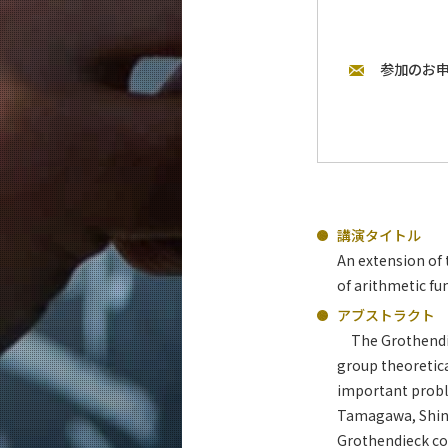
参加のお
講演タイトル
An extension of
of arithmetic f
アブストラクト
The Grothendiec
group theoretica
important proble
Tamagawa, Shinic
Grothendieck con