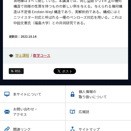
測地線はすべて閉じている。本講演では、同じ空間 S^2 x R 上の幾何
構造で同様の性質を持つものの新しい例を与える。与えられる幾何構
造は不定値 Einstein-Weyl 構造であり、実解析的である。構成にはミ
ニツイスター対応と呼ばれる一種のペンローズ対応を用いる。これは
中田文憲氏（福島大学）との共同研究である。
更新日：2022.10.14
学士課程
数学コース
RSS
個人情報の
本サイトについて
取り扱いについて
お問い合わせ・
広報誌
アクセス
関連リンク
サイトマップ