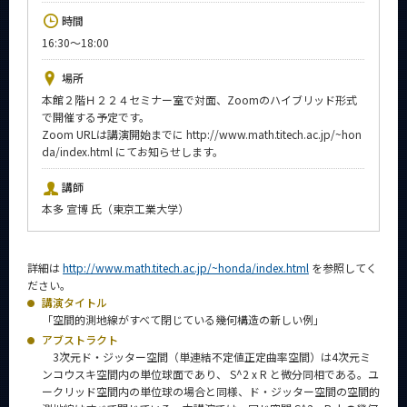
News
時間
16:30～18:00
イベントカレンダー
Event Calendar
場所
今後のイベント
本館２階Ｈ２２４セミナー室で対面、Zoomのハイブリッド形式
で開催する予定です。
今後の課程別イベント
Zoom URLは講演開始までに http://www.math.titech.ac.jp/~hon
da/index.html にてお知らせします。
年別アーカイブ
講師
本多 宣博 氏（東京工業大学）
サイト構成
詳細は
http://www.math.titech.ac.jp/~honda/index.html
を参照してく
ださい。
系詳細情報
講演タイトル
「空間的測地線がすべて閉じている幾何構造の新しい例」
アブストラクト
CLOSE
3次元ド・ジッター空間（単連結不定値正定曲率空間）は4次元ミ
ンコウスキ空間内の単位球面であり、 S^2 x R と微分同相である。ユ
ークリッド空間内の単位球の場合と同様、ド・ジッター空間の空間的