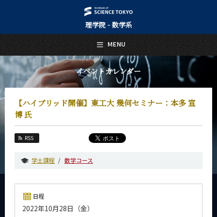
理学院 - 数学系
日本語
English
MENU
トップページ
Top Page
イベントカレンダー
数学系について
About Us
【ハイブリッド開催】東工大 幾何セミナー：本多 宣
教育
博 氏
Education
教員・研究室
RSS
Faculty and Laboratories
学士課程
数学コース
未来
Future
入学案内
日程
Admissions
2022年10月28日（金）
数学系 News