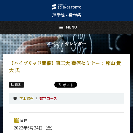
理学院 - 数学系
日本語
English
MENU
トップページ
Top Page
イベントカレンダー
数学系について
About Us
【ハイブリッド開催】東工大 幾何セミナー： 稲山 貴
教育
大 氏
Education
教員・研究室
RSS
Faculty and Laboratories
学士課程
数学コース
未来
Future
入学案内
日程
Admissions
2022年6月24日（金）
数学系 News