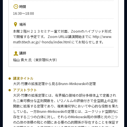
News
時間
16:30～18:00
イベントカレンダー
Event Calendar
場所
今後のイベント
本館２階Ｈ２１３セミナー室で対面、Zoomのハイブリッド形式
で開催する予定です。 Zoom URLは講演開始までに http://www.
今後の課程別イベント
math.titech.ac.jp/~honda/index.html にてお知らせします。
年別アーカイブ
講師
稲山 貴大 氏（東京理科大学）
講演タイトル
サイト構成
大沢-竹腰の拡張定理から見るBrunn–Minkowskiの定理
アブストラクト
系詳細情報
大沢-竹腰の拡張定理とは、有界擬凸領域の部分多様体上で定義され
た二乗可積分な正則関数を、L^2ノルムの評価付きで全空間上の正則
関数に拡張する定理であり、複素幾何学において中心的な役割を果た
CLOSE
している。一方Brunn–Minkowskiの定理とは、ユークリッド空間内に
存在する二つの凸体に対し、それらのMinkowski和の体積と元の二つ
の凸体の体積の和との間にある種の凸的関係が存在することを保証す