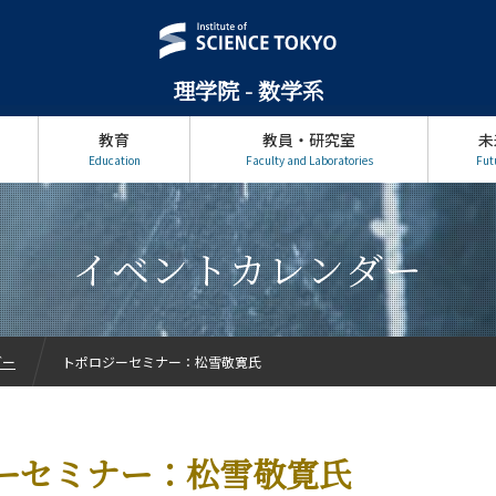
理学院 - 数学系
教育
教員・研究室
未
Education
Faculty and Laboratories
Fut
イベントカレンダー
ダー
トポロジーセミナー：松雪敬寛氏
ーセミナー：松雪敬寛氏