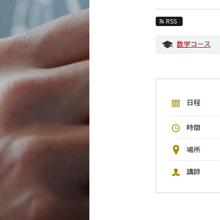
教育
RSS
教員・研究室
数学コース
未来
入学案内
数学系 News
日程
イベントカレンダー
今後のイベント
時間
今後の課程別イベント
場所
年別アーカイブ
講師