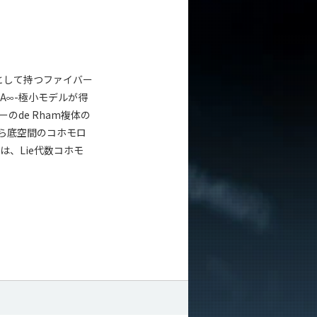
として持つファイバー
A
-極小モデルが得
∞
de Rham複体の
ら底空間のコホモロ
、Lie代数コホモ