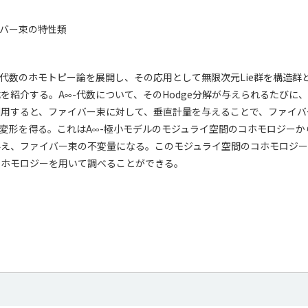
イバー束の特性類
-代数のホモトピー論を展開し、その応用として無限次元Lie群を構造群
を紹介する。A
-代数について、そのHodge分解が与えられるたびに、
∞
用すると、ファイバー束に対して、垂直計量を与えることで、ファイバーの
の変形を得る。これはA
-極小モデルのモジュライ空間のコホモロジーか
∞
え、ファイバー束の不変量になる。このモジュライ空間のコホモロジーは
コホモロジーを用いて調べることができる。