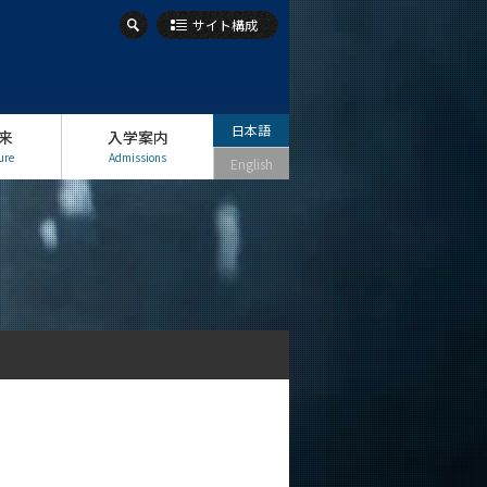
サイト構成
日本語
来
入学案内
ure
Admissions
English