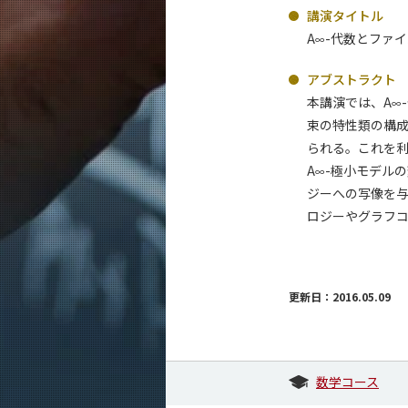
講演タイトル
A
-代数とファ
∞
アブストラクト
本講演では、A
∞
束の特性類の構成
られる。これを利
A
-極小モデル
∞
ジーへの写像を与
ロジーやグラフ
更新日：2016.05.09
数学コース