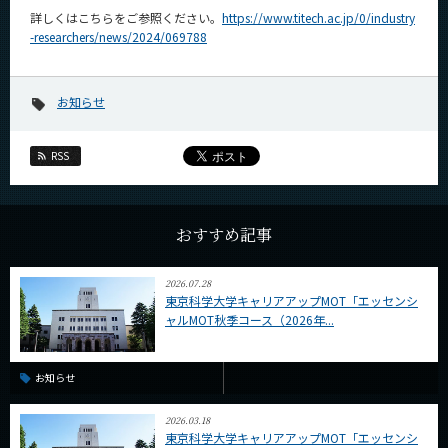
News
詳しくはこちらをご参照ください。
https://www.titech.ac.jp/0/industry
-researchers/news/2024/069788
News 一覧
カテゴリ別
お知らせ
課程別
RSS
月別
イベントカレンダー
Event Calendar
おすすめ記事
2026.07.28
東京科学大学キャリアアップMOT「エッセンシ
サイト構成
ャルMOT秋季コース（2026年...
学内向け情報
お知らせ
系詳細情報
2026.03.18
東京科学大学キャリアアップMOT「エッセンシ