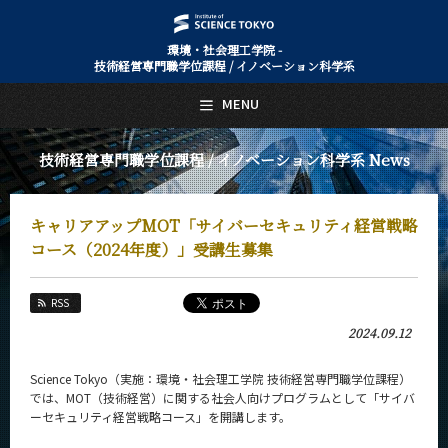
環境・社会理工学院 -
技術経営専門職学位課程 / イノベーション科学系
日本語
English
MENU
トップページ
Top Page
技術経営専門職学位課程 / イノベーション科学系 News
技術経営専門職学位課程 / イノベーション科学系について
About Us
キャリアアップMOT「サイバーセキュリティ経営戦略
教育
Education
コース（2024年度）」受講生募集
教員・研究室
Faculty and Laboratories
RSS
2024.09.12
未来
Future
Science Tokyo（実施：環境・社会理工学院 技術経営専門職学位課程）
入学案内
では、MOT（技術経営）に関する社会人向けプログラムとして「サイバ
Admissions
ーセキュリティ経営戦略コース」を開講します。
技術経営専門職学位課程 / イノベーション科学系 News