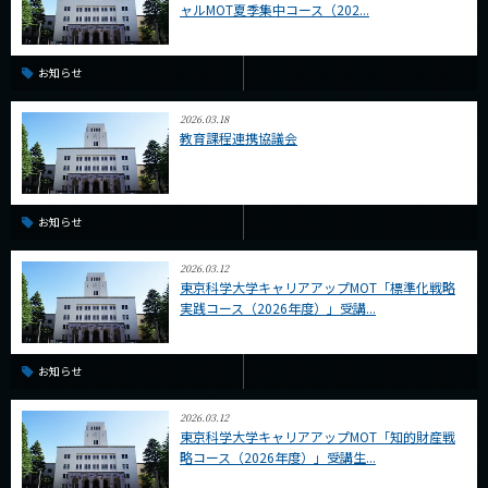
ャルMOT夏季集中コース（202...
CLOSE
お知らせ
2026.03.18
教育課程連携協議会
お知らせ
2026.03.12
東京科学大学キャリアアップMOT「標準化戦略
実践コース（2026年度）」受講...
お知らせ
2026.03.12
東京科学大学キャリアアップMOT「知的財産戦
略コース（2026年度）」受講生...