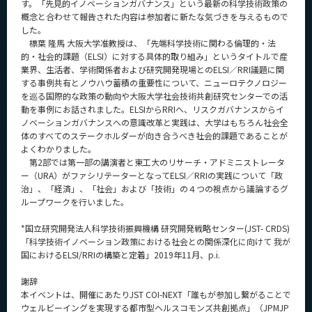
す。「先見的イノベーションガバナンス」という最新の科学技術政策の
概念と合わせて報告された内容は参加者に新たな気づきを与えるもので
した。
標葉 隆馬 大阪大学准教授は、「先端科学技術に関わる倫理的・法
的・社会的課題（ELSI）に対する具体的取り組み」というタイトルで産
業界、生活者、学術関係者および研究開発現場とのELSI／RRI議題に関
する事例共有とノウハウ蓄積の重要性について、ニューロテクノロジー
を巡る国際的な政策の動向や大阪大学社会技術共創研究センターでの活
動を事例にお話されました。ELSIからRRIへ、リスクガバナンスからイ
ノベーションガバナンスへの意識改革と実践は、大学はもちろん社会全
体のすべてのステークホルダーが向き合うべき社会的課題であることが
よくわかりました。
第2部では第一部の講演者と東工大のリサーチ・アドミニストレータ
ー（URA）がファシリテーターとなってELSI／RRIの実践について「政
治」、「経済」、「社会」および「技術」の４つの視点から議論するグ
ループワークを行いました。
*国立研究開発法人科学技術振興機構 研究開発戦略センター(JST- CRDS)
「科学技術イノベーション政策における社会との関係深化に向けて 我が
国におけるELSI/RRIの構築と定着」2019年11月、p.i.
謝辞
本イベントは、開催にあたりJST COI-NEXT「誰もが参加し繋がることで
ウェルビーイングを実現する都市型ヘルスコモンズ共創拠点」（JPMJP