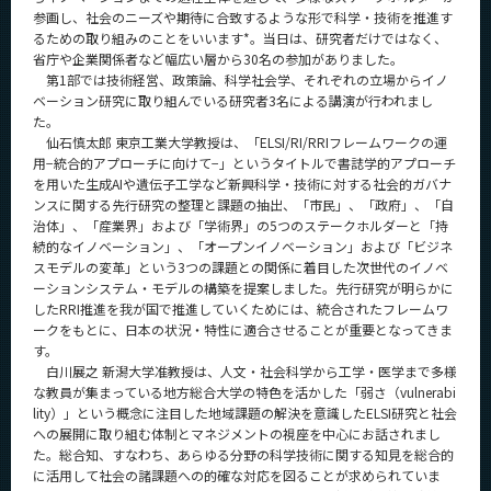
CLOSE
参画し、社会のニーズや期待に合致するような形で科学・技術を推進す
るための取り組みのことをいいます*。当日は、研究者だけではなく、
省庁や企業関係者など幅広い層から30名の参加がありました。
第1部では技術経営、政策論、科学社会学、それぞれの立場からイノ
ベーション研究に取り組んでいる研究者3名による講演が行われまし
た。
仙石慎太郎 東京工業大学教授は、「ELSI/RI/RRIフレームワークの運
用−統合的アプローチに向けて−」というタイトルで書誌学的アプローチ
を用いた生成AIや遺伝子工学など新興科学・技術に対する社会的ガバナ
ンスに関する先行研究の整理と課題の抽出、「市民」、「政府」、「自
治体」、「産業界」および「学術界」の5つのステークホルダーと「持
続的なイノベーション」、「オープンイノベーション」および「ビジネ
スモデルの変革」という3つの課題との関係に着目した次世代のイノベ
ーションシステム・モデルの構築を提案しました。先行研究が明らかに
したRRI推進を我が国で推進していくためには、統合されたフレームワ
ークをもとに、日本の状況・特性に適合させることが重要となってきま
す。
白川展之 新潟大学准教授は、人文・社会科学から工学・医学まで多様
な教員が集まっている地方総合大学の特色を活かした「弱さ（vulnerabi
lity）」という概念に注目した地域課題の解決を意識したELSI研究と社会
への展開に取り組む体制とマネジメントの視座を中心にお話されまし
た。総合知、すなわち、あらゆる分野の科学技術に関する知見を総合的
に活用して社会の諸課題への的確な対応を図ることが求められていま