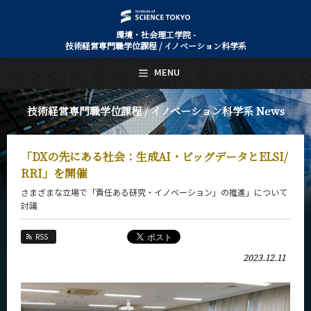
環境・社会理工学院 -
技術経営専門職学位課程 / イノベーション科学系
日本語
English
MENU
トップページ
Top Page
技術経営専門職学位課程 / イノベーション科学系 News
技術経営専門職学位課程 / イノベーション科学系について
About Us
「DXの先にある社会：生成AI・ビッグデータとELSI/
教育
Education
RRI」を開催
さまざまな立場で「責任ある研究・イノベーション」の推進」について
教員・研究室
討議
Faculty and Laboratories
未来
RSS
Future
2023.12.11
入学案内
Admissions
技術経営専門職学位課程 / イノベーション科学系 News