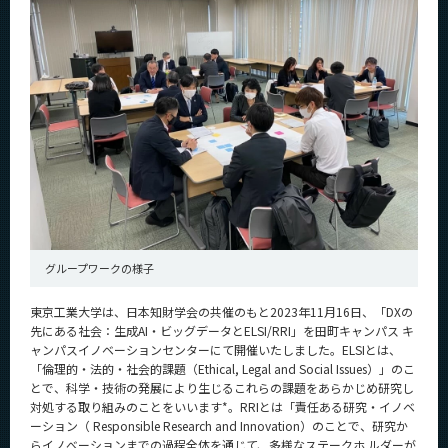
News
News 一覧
カテゴリ別
課程別
月別
イベントカレンダー
Event Calendar
グループワークの様子
東京工業大学は、日本知財学会の共催のもと2023年11月16日、「DXの
サイト構成
先にある社会：生成AI・ビッグデータとELSI/RRI」を田町キャンパス キ
ャンパスイノベーションセンターにて開催いたしました。ELSIとは、
学内向け情報
「倫理的・法的・社会的課題（Ethical, Legal and Social Issues）」のこ
とで、科学・技術の発展により生じるこれらの課題をあらかじめ研究し
系詳細情報
対処する取り組みのことをいいます*。RRIとは「責任ある研究・イノベ
ーション（ Responsible Research and Innovation）のことで、研究か
らイノべーションまでの過程全体を通じて、多様なステークホ ルダーが