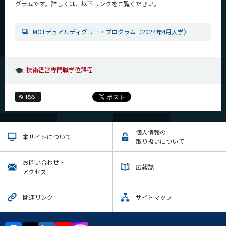
グラムです。詳しくは、以下リンクをご覧ください。
News
News 一覧
MOTデュアルディグリー・プログラム（2024年4月入学）
カテゴリ別
課程別
技術経営専門職学位課程
月別
RSS
イベントカレンダー
Event Calendar
個人情報の
本サイトについて
取り扱いについて
サイト構成
お問い合わせ・
広報誌
アクセス
学内向け情報
関連リンク
サイトマップ
系詳細情報