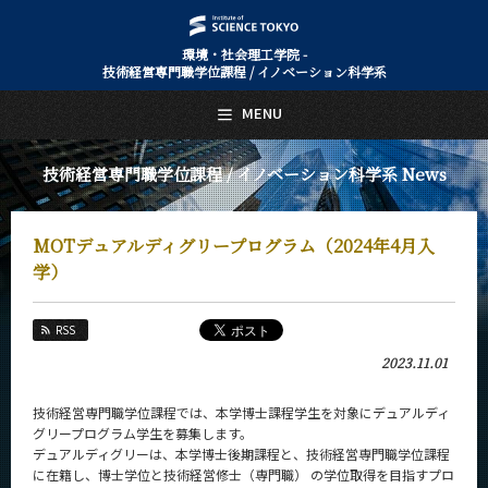
環境・社会理工学院 -
技術経営専門職学位課程 / イノベーション科学系
日本語
English
MENU
トップページ
Top Page
技術経営専門職学位課程 / イノベーション科学系 News
技術経営専門職学位課程 / イノベーション科学系について
About Us
MOTデュアルディグリープログラム（2024年4月入
教育
Education
学）
教員・研究室
Faculty and Laboratories
RSS
2023.11.01
未来
Future
技術経営専門職学位課程では、本学博士課程学生を対象にデュアルディ
入学案内
グリープログラム学生を募集します。
Admissions
デュアルディグリーは、本学博士後期課程と、技術経営専門職学位課程
に在籍し、博士学位と技術経営修士（専門職） の学位取得を目指すプロ
技術経営専門職学位課程 / イノベーション科学系 News