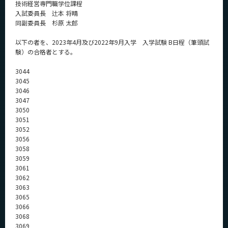
技術経営専門職学位課程
News
入試委員長 辻本 将晴
同副委員長 杉原 太郎
News 一覧
以下の者を、2023年4月及び2022年9月入学 入学試験 B日程（筆頭試
カテゴリ別
験）の合格者とする。
課程別
3044
3045
月別
3046
3047
イベントカレンダー
3050
Event Calendar
3051
3052
3056
3058
3059
サイト構成
3061
3062
学内向け情報
3063
3065
系詳細情報
3066
3068
3069