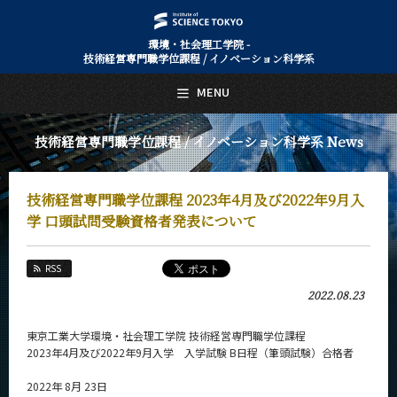
環境・社会理工学院 -
技術経営専門職学位課程 / イノベーション科学系
日本語
English
MENU
トップページ
Top Page
技術経営専門職学位課程 / イノベーション科学系 News
技術経営専門職学位課程 / イノベーション科学系について
About Us
技術経営専門職学位課程 2023年4月及び2022年9月入
教育
Education
学 口頭試問受験資格者発表について
教員・研究室
Faculty and Laboratories
RSS
2022.08.23
未来
Future
東京工業大学環境・社会理工学院 技術経営専門職学位課程
入学案内
2023年4月及び2022年9月入学 入学試験 B日程（筆頭試験）合格者
Admissions
2022年 8月 23日
技術経営専門職学位課程 / イノベーション科学系 News