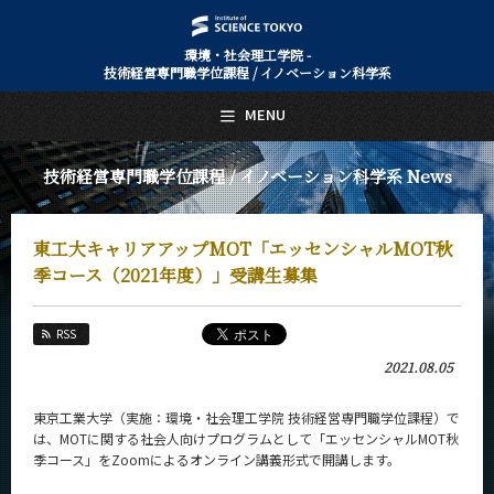
環境・社会理工学院 -
技術経営専門職学位課程 / イノベーション科学系
日本語
English
MENU
トップページ
Top Page
技術経営専門職学位課程 / イノベーション科学系 News
技術経営専門職学位課程 / イノベーション科学系について
About Us
東工大キャリアアップMOT「エッセンシャルMOT秋
教育
Education
季コース（2021年度）」受講生募集
教員・研究室
Faculty and Laboratories
RSS
2021.08.05
未来
Future
東京工業大学（実施：環境・社会理工学院 技術経営専門職学位課程）で
入学案内
は、MOTに関する社会人向けプログラムとして「エッセンシャルMOT秋
Admissions
季コース」をZoomによるオンライン講義形式で開講します。
技術経営専門職学位課程 / イノベーション科学系 News