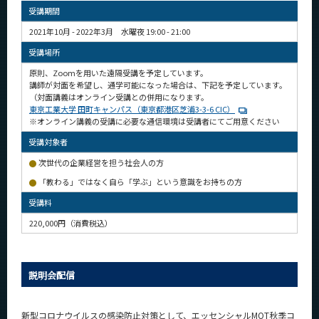
CLOSE
受講期間
2021年10月 - 2022年3月 水曜夜 19:00 - 21:00
受講場所
原則、Zoomを用いた遠隔受講を予定しています。
講師が対面を希望し、通学可能になった場合は、下記を予定しています。
（対面講義はオンライン受講との併用になります。
東京工業大学 田町キャンパス（東京都港区芝浦3-3-6 CIC）
※オンライン講義の受講に必要な通信環境は受講者にてご用意ください
受講対象者
次世代の企業経営を担う社会人の方
「教わる」ではなく自ら「学ぶ」という意識をお持ちの方
受講料
220,000円（消費税込）
説明会配信
新型コロナウイルスの感染防止対策として、エッセンシャルMOT秋季コ