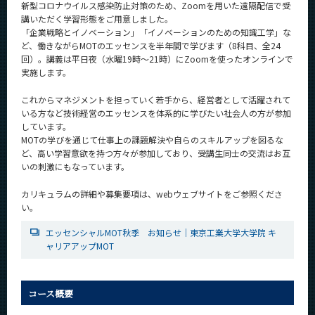
新型コロナウイルス感染防止対策のため、Zoomを用いた遠隔配信で受
News
講いただく学習形態をご用意しました。
「企業戦略とイノベーション」「イノベーションのための知識工学」な
News 一覧
ど、働きながらMOTのエッセンスを半年間で学びます（8科目、全24
回）。講義は平日夜（水曜19時～21時）にZoomを使ったオンラインで
カテゴリ別
実施します。
課程別
これからマネジメントを担っていく若手から、経営者として活躍されて
いる方など技術経営のエッセンスを体系的に学びたい社会人の方が参加
月別
しています。
MOTの学びを通じて仕事上の課題解決や自らのスキルアップを図るな
イベントカレンダー
ど、高い学習意欲を持つ方々が参加しており、受講生同士の交流はお互
Event Calendar
いの刺激にもなっています。
カリキュラムの詳細や募集要項は、webウェブサイトをご参照くださ
い。
サイト構成
エッセンシャルMOT秋季 お知らせ｜東京工業大学大学院 キ
ャリアアップMOT
学内向け情報
系詳細情報
コース概要