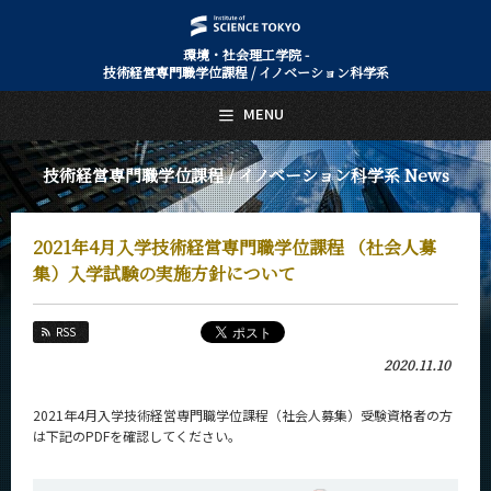
環境・社会理工学院 -
技術経営専門職学位課程 / イノベーション科学系
日本語
English
MENU
トップページ
Top Page
技術経営専門職学位課程 / イノベーション科学系 News
技術経営専門職学位課程 / イノベーション科学系について
About Us
2021年4月入学技術経営専門職学位課程 （社会人募
教育
Education
集）入学試験の実施方針について
教員・研究室
Faculty and Laboratories
RSS
2020.11.10
未来
Future
2021年4月入学技術経営専門職学位課程（社会人募集）受験資格者の方
入学案内
は下記のPDFを確認してください。
Admissions
技術経営専門職学位課程 / イノベーション科学系 News