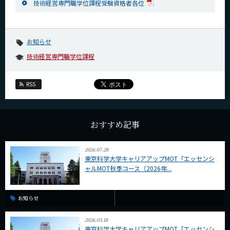
技術経営専門職学位課程受験資格者各位
News
News 一覧
お知らせ
カテゴリ別
技術経営専門職学位課程
課程別
月別
RSS
イベントカレンダー
Event Calendar
おすすめ記事
2026.07.28
東京科学大学キャリアアップMOT「エッセンシ
サイト構成
ャルMOT秋季コース（2026年...
学内向け情報
お知らせ
系詳細情報
2026.03.18
東京科学大学キャリアアップMOT「エッセンシ