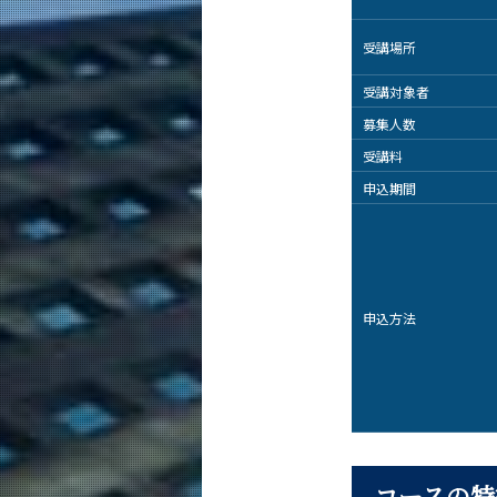
受講場所
受講対象者
募集人数
受講料
申込期間
申込方法
コースの特