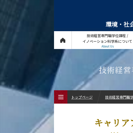
環境・社会
技術経営専門職学位課程 /
イノベーション科学系について
About Us
技術経営
トップページ
技術経営専門職学位
トップページ
キャリア
技術経営専門職学位課程 / イノベーショ