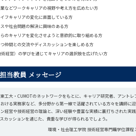
起業などワークキャリアの視野や考え方を広めたい方
ライフキャリアの変化に直面している方
ネスや社会問題の解決に興味のある方
自らのキャリアを変化させようと意欲的に取り組める方
持つ仲間との交流やディスカッションを楽しめる方
技術経営）の学びを通じてキャリアの選択肢を広げたい方
担当教員 メッセージ
東工大・CUMOTのネットワークをもとに、キャリア研究者、アントレ
における実務家など、多分野から第一線で活躍されている方々を講師に迎
ョン経営や技術経営の理論と、深い経験や豊富な実績に裏打ちされた実
ィスカッションを通じた、貴重な学びが得られるでしょう。
環境・社会理工学院 技術経営専門職学位課程 