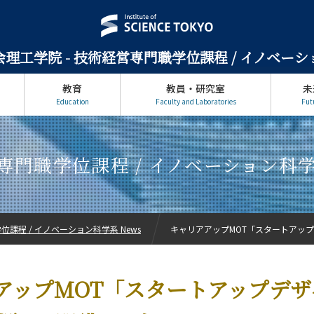
理工学院 -
技術経営専門職学位課程 / イノベー
教育
教員・研究室
未
Education
Faculty and Laboratories
Fut
専門職学位課程 / イノベーション科学系
課程 / イノベーション科学系 News
キャリアアップMOT「スタートアップデ
アップMOT「スタートアップデザ
ン科学系について