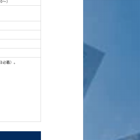
00～）
日必着）。