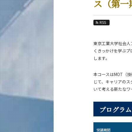
ス（第一
教育
教員・研究室
RSS
未来
入学案内
東京工業大学社会人
技術経営専門職学位課程 / イノベーション科
くきっかけを学ぶプ
します。
News 一覧
カテゴリ別
本コースはMOT（技術
課程別
じて、キャリアのス
月別
いて考える新たなワ
イベントカレンダー
プログラム
受講期間