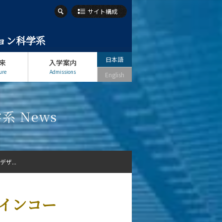
サイト構成
ション科学系
日本語
来
入学案内
ure
Admissions
English
 News
ザ...
インコー