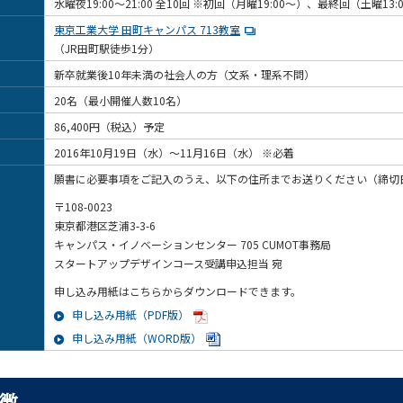
水曜夜19:00～21:00 全10回 ※初回（月曜19:00～）、最終回（土曜13:
東京工業大学 田町キャンパス 713教室
（JR田町駅徒歩1分）
新卒就業後10年未満の社会人の方（文系・理系不問）
20名（最小開催人数10名）
86,400円（税込）予定
2016年10月19日（水）～11月16日（水） ※必着
願書に必要事項をご記入のうえ、以下の住所までお送りください（締切
〒108-0023
東京都港区芝浦3-3-6
キャンパス・イノベーションセンター 705 CUMOT事務局
スタートアップデザインコース受講申込担当 宛
申し込み用紙はこちらからダウンロードできます。
申し込み用紙（PDF版）
申し込み用紙（WORD版）
徴