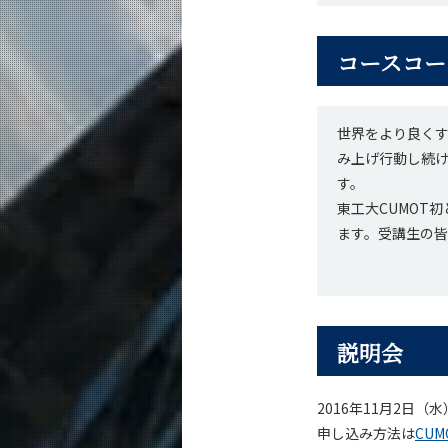
コースコー
世界をより良く
み上げ行動し続
す。
東工大CUMOT
ます。受講生の
説明会
2016年11月2日（
申し込み方法は
CU