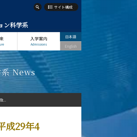
サイト構成
ション科学系
日本語
来
入学案内
ure
Admissions
English
 News
...
成29年4