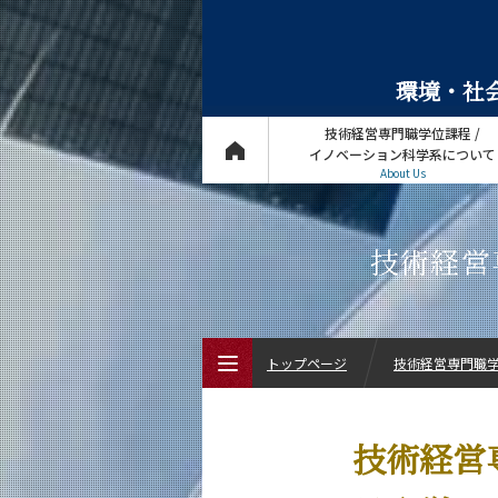
環境・社会
技術経営専門職学位課程 /
イノベーション科学系について
About Us
技術経営
トップページ
技術経営専門職学位
トップページ
技術経営
技術経営専門職学位課程 / イノベーショ