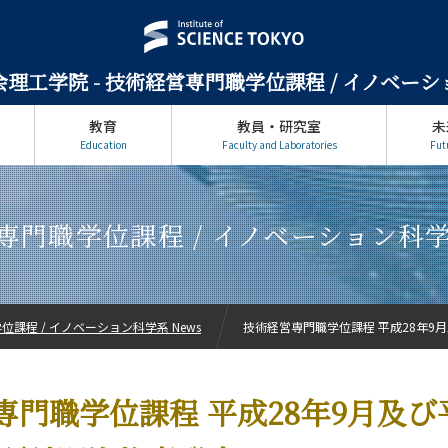
理工学院 -
技術経営専門職学位課程 / イノベー
教育
教員・研究室
未
Education
Faculty and Laboratories
Fut
専門職学位課程 / イノベーション科学系
課程 / イノベーション科学系 News
技術経営専門職学位課程 平成28年9月及
専門職学位課程 平成28年9月及び平
ン科学系について