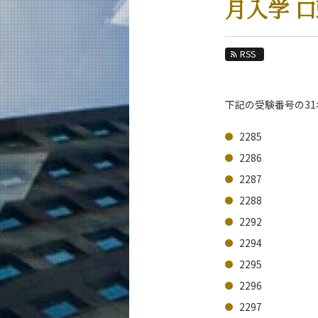
月入学 
教育
教員・研究室
RSS
未来
入学案内
下記の受験番号の31
技術経営専門職学位課程 / イノベーション科
2285
News 一覧
2286
カテゴリ別
2287
課程別
2288
月別
2292
2294
イベントカレンダー
2295
2296
2297