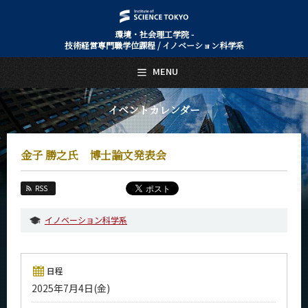
環境・社会理工学院 -
技術経営専門職学位課程 / イノベーション科学系
日本語
English
MENU
トップページ
Top Page
イベントカレンダー
技術経営専門職学位課程 / イノベーション科学系について
About Us
金子 勝之氏 博士論文発表会
教育
Education
RSS
教員・研究室
Faculty and Laboratories
イノベーション科学系
未来
Future
入学案内
日程
Admissions
2025年7月4日(金)
技術経営専門職学位課程 / イノベーション科学系 News