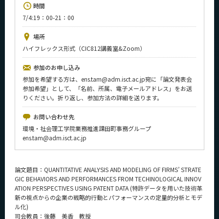
時間
News
7/4:19：00-21：00
イベントカレンダー
Event Calendar
場所
ハイフレックス形式（CIC812講義室&Zoom）
今後のイベント
参加のお申し込み
今後の課程別イベント
参加を希望する方は、ens.tam@adm.isct.ac.jp宛に「論文発表会
年別アーカイブ
参加希望」として、「名前、所属、電子メールアドレス」をお送
りください。折り返し、参加方法の詳細を送ります。
お問い合わせ先
環境・社会理工学院業務推進課田町事務グループ
サイト構成
ens.tam@adm.isct.ac.jp
学内向け情報
論文題目：QUANTITATIVE ANALYSIS AND MODELING OF FIRMS’ STRATE
系詳細情報
GIC BEHAVIORS AND PERFORMANCES FROM TECHINOLOGICAL INNOV
ATION PERSPECTIVES USING PATENT DATA (特許データを用いた技術革
新の視点からの企業の戦略的行動とパフォーマンスの定量的分析とモデ
ル化)
CLOSE
司会教員：後藤 美香 教授