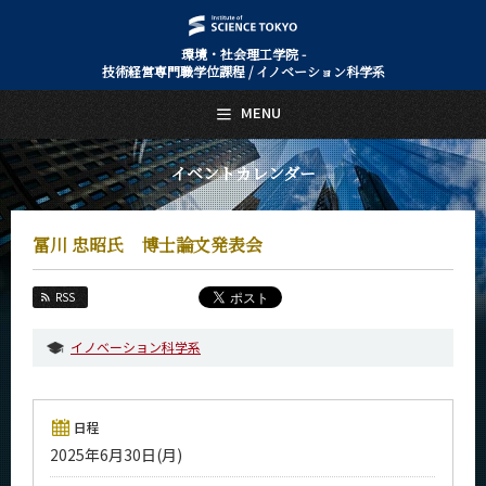
環境・社会理工学院 -
技術経営専門職学位課程 / イノベーション科学系
日本語
English
MENU
トップページ
Top Page
イベントカレンダー
技術経営専門職学位課程 / イノベーション科学系について
About Us
冨川 忠昭氏 博士論文発表会
教育
Education
RSS
教員・研究室
Faculty and Laboratories
イノベーション科学系
未来
Future
入学案内
日程
Admissions
2025年6月30日(月)
技術経営専門職学位課程 / イノベーション科学系 News