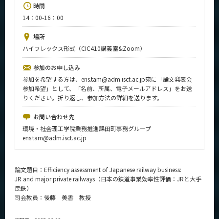
時間
News
14：00-16：00
イベントカレンダー
Event Calendar
場所
ハイフレックス形式（CIC410講義室&Zoom）
今後のイベント
参加のお申し込み
今後の課程別イベント
参加を希望する方は、ens.tam@adm.isct.ac.jp宛に「論文発表会
年別アーカイブ
参加希望」として、「名前、所属、電子メールアドレス」をお送
りください。折り返し、参加方法の詳細を送ります。
お問い合わせ先
環境・社会理工学院業務推進課田町事務グループ
サイト構成
ens.tam@adm.isct.ac.jp
学内向け情報
論文題目：Efficiency assessment of Japanese railway business:
系詳細情報
JR and major private railways（日本の鉄道事業効率性評価：JRと大手
民鉄）
司会教員：後藤 美香 教授
CLOSE