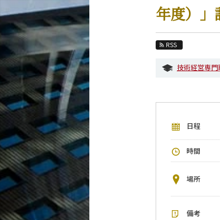
教育
年度）」
教員・研究室
未来
RSS
入学案内
技術経営専門
技術経営専門職学位課程 / イノベーション科
イベントカレンダー
今後のイベント
日程
今後の課程別イベント
年別アーカイブ
時間
場所
備考