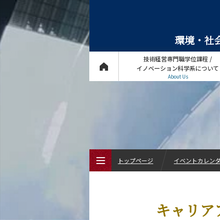
環境・社会
技術経営専門職学位課程 /
イノベーション科学系について
About Us
トップページ
イベントカレン
トップページ
キャリア
技術経営専門職学位課程 / イノベーショ