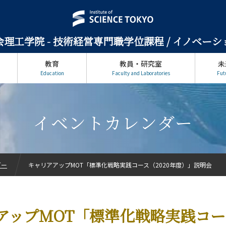
理工学院 -
技術経営専門職学位課程 / イノベー
教育
教員・研究室
未
Education
Faculty and Laboratories
Fut
イベントカレンダー
ダー
キャリアアップMOT「標準化戦略実践コース（2020年度）」説明会
アップMOT「標準化戦略実践コース
ン科学系について