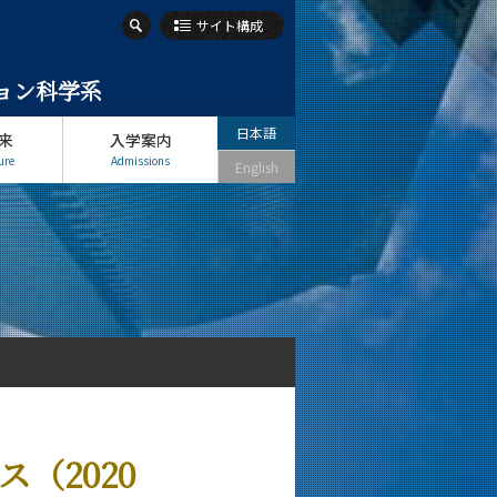
サイト構成
ション科学系
日本語
来
入学案内
ure
Admissions
English
（2020