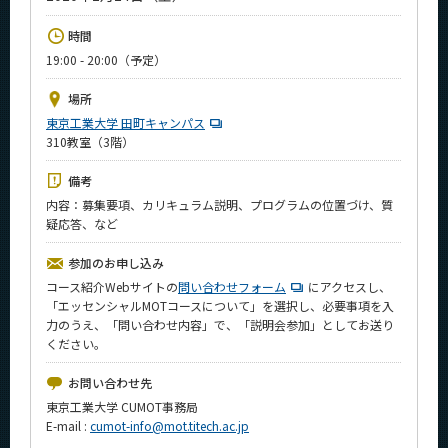
News
時間
イベントカレンダー
19:00 - 20:00（予定）
Event Calendar
場所
今後のイベント
東京工業大学 田町キャンパス
310教室（3階）
今後の課程別イベント
年別アーカイブ
備考
内容：募集要項、カリキュラム説明、プログラムの位置づけ、質
疑応答、など
参加のお申し込み
サイト構成
コース紹介Webサイトの
問い合わせフォーム
にアクセスし、
「エッセンシャルMOTコースについて」を選択し、必要事項を入
学内向け情報
力のうえ、「問い合わせ内容」で、「説明会参加」としてお送り
ください。
系詳細情報
お問い合わせ先
東京工業大学 CUMOT事務局
CLOSE
E-mail :
cumot-info@mot.titech.ac.jp