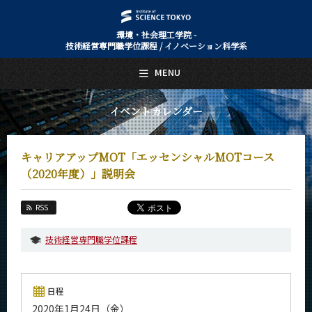
環境・社会理工学院 -
技術経営専門職学位課程 / イノベーション科学系
日本語
English
MENU
トップページ
Top Page
イベントカレンダー
技術経営専門職学位課程 / イノベーション科学系について
About Us
キャリアアップMOT「エッセンシャルMOTコース
教育
Education
（2020年度）」説明会
教員・研究室
Faculty and Laboratories
RSS
未来
技術経営専門職学位課程
Future
入学案内
Admissions
日程
2020年1月24日（金）
技術経営専門職学位課程 / イノベーション科学系 News