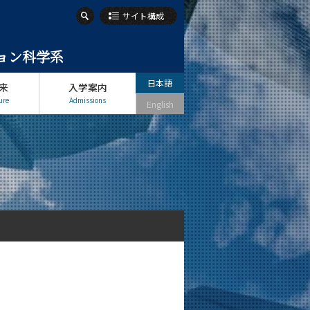
サイト構成
ション科学系
日本語
来
入学案内
ure
Admissions
English