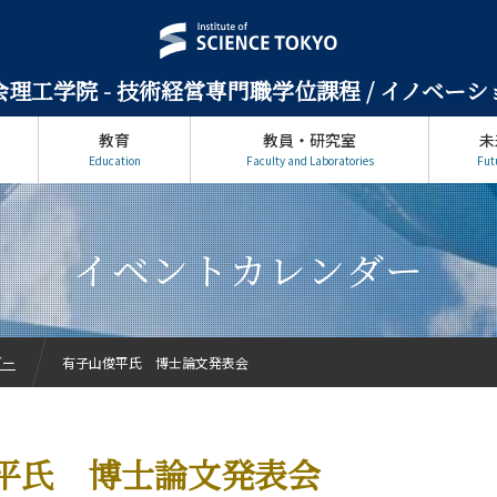
理工学院 -
技術経営専門職学位課程 / イノベー
教育
教員・研究室
未
Education
Faculty and Laboratories
Fut
イベントカレンダー
ダー
有子山俊平氏 博士論文発表会
平氏 博士論文発表会
ン科学系について