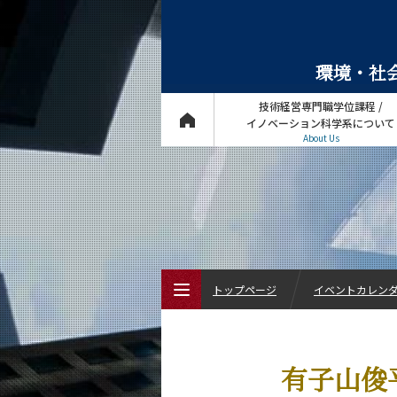
環境・社会
技術経営専門職学位課程 /
イノベーション科学系について
About Us
トップページ
イベントカレン
トップページ
有子山俊
技術経営専門職学位課程 / イノベーショ