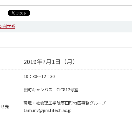
ン科学系
学系 News
2019年7月1日（月）
10：30～12：30
田町キャンパス CIC812号室
環境・社会理工学院等田町地区事務グループ
わせ先
tam.inv@jim.titech.ac.jp