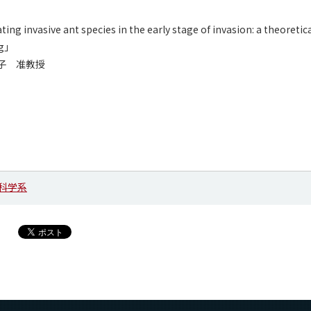
invasive ant species in the early stage of invasion: a theoretica
ng」
子 准教授
科学系