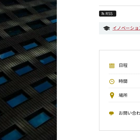
教育
RSS
教員・研究室
イノベーショ
未来
入学案内
技術経営専門職学位課程 / イノベーション科
日程
イベントカレンダー
今後のイベント
時間
今後の課程別イベント
場所
年別アーカイブ
お問い合