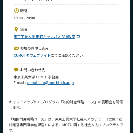
News
時間
イベントカレンダー
19:00 - 20:00
Event Calendar
場所
今後のイベント
東京工業大学 田町キャンパス 310教室
今後の課程別イベント
参加のお申し込み
年別アーカイブ
CUMOTのウェブサイト
にてご確認ください。
お問い合わせ先
東京工業大学 CUMOT事務局
サイト構成
E-mail :
cumot-info@mot.titech.ac.jp
学内向け情報
キャリアアップMOTプログラム「知的財産戦略コース」の説明会を開催
します。
系詳細情報
「知的財産戦略コース」は、東京工業大学社会人アカデミー（実施：技
術経営専門職学位課程）による、MOTに関する社会人向けプログラムで
CLOSE
す。