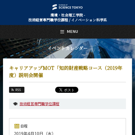
環境・社会理工学院 -
技術経営専門職学位課程 / イノベーション科学系
日本語
English
MENU
トップページ
Top Page
イベントカレンダー
技術経営専門職学位課程 / イノベーション科学系について
About Us
キャリアアップMOT「知的財産戦略コース（2019年
教育
Education
度）説明会開催
教員・研究室
Faculty and Laboratories
RSS
未来
技術経営専門職学位課程
Future
入学案内
Admissions
日程
2019年4月10日（水）
技術経営専門職学位課程 / イノベーション科学系 News