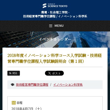
環境・社会理工学院 -
技術経営専門職学位課程 / イノベーション科学系
日本語
English
MENU
トップページ
Top Page
イベントカレンダー
技術経営専門職学位課程 / イノベーション科学系について
About Us
2018年度イノベーション科学コース入学試験・技術経
教育
Education
営専門職学位課程入学試験説明会（第１回）
教員・研究室
Faculty and Laboratories
RSS
未来
技術経営専門職学位課程
イノベーション科学系
Future
入学案内
Admissions
日程
2018年4月7日（土）
技術経営専門職学位課程 / イノベーション科学系 News