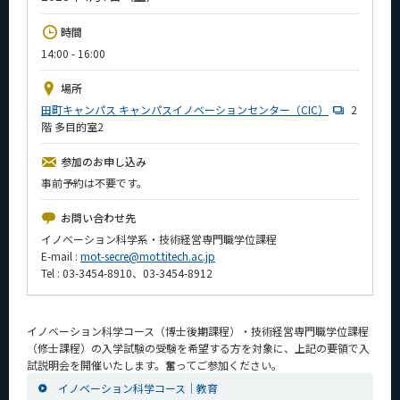
News
時間
イベントカレンダー
14:00 - 16:00
Event Calendar
場所
今後のイベント
田町キャンパス キャンパスイノベーションセンター（CIC）
2
階 多目的室2
今後の課程別イベント
年別アーカイブ
参加のお申し込み
事前予約は不要です。
お問い合わせ先
イノベーション科学系・技術経営専門職学位課程
サイト構成
E-mail :
mot-secre@mot.titech.ac.jp
Tel : 03-3454-8910、03-3454-8912
学内向け情報
系詳細情報
イノベーション科学コース（博士後期課程）・技術経営専門職学位課程
（修士課程）の入学試験の受験を希望する方を対象に、上記の要領で入
試説明会を開催いたします。奮ってご参加ください。
CLOSE
イノベーション科学コース｜教育