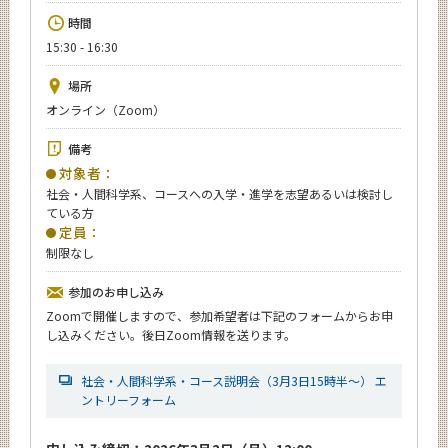
News
時間
15:30 - 16:30
イベントカレンダー
Event Calendar
場所
今後のイベント
オンライン（Zoom）
今後の課程別イベント
備考
対象者：
年別アーカイブ
社会・人間科学系、コースへの入学・進学を志望あるいは検討し
ている方
定員：
制限なし
サイト構成
参加のお申し込み
Zoomで開催しますので、参加希望者は下記のフォームからお申
系詳細情報
し込みください。後日Zoom情報を送ります。
社会・人間科学系・コース説明会（3月3日15時半〜） エ
CLOSE
ントリーフォーム