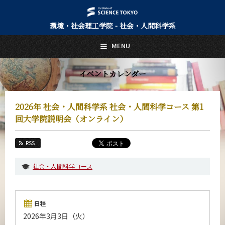
環境・社会理工学院 - 社会・人間科学系
日本語
English
MENU
トップページ
Top Page
イベントカレンダー
社会・人間科学系について
About Us
2026年 社会・人間科学系 社会・人間科学コース 第1
教育
回大学院説明会（オンライン）
Education
教員・研究室
RSS
Faculty and Laboratories
社会・人間科学コース
未来
Future
入学案内
日程
Admissions
2026年3月3日（火）
社会・人間科学系 News