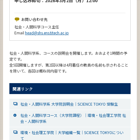
申し込み締切：2026年3月2日（月）12:00
お問い合わせ先
社会・人間科学コース主任
Email
head@shs.ens.titech.ac.jp
社会・人間科学系、コースの説明会を開催します。おおよそ1時間の予
定です。
全5回開催しますが、第2回以降は4月着任の教員の名前も示されること
を除いて、各回は概ね同内容です。
関連リンク
社会・人間科学系 大学院説明会｜SCIENCE TOKYO 受験生
社会・人間科学コース（大学院課程）｜環境・社会理工学院 社
会・人間科学系
環境・社会理工学院｜大学組織一覧｜SCIENCE TOKYOについ
て