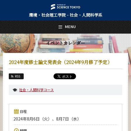
環境・社会理工学院 - 社会・人間科学系
日本語
English
MENU
トップページ
Top Page
イベントカレンダー
社会・人間科学系について
About Us
2024年度修士論文発表会（2024年9月修了予定）
教育
Education
RSS
教員・研究室
Faculty and Laboratories
社会・人間科学コース
未来
Future
日程
入学案内
2024年8月6日（火）、8月7日（水）
Admissions
社会・人間科学系 News
時間