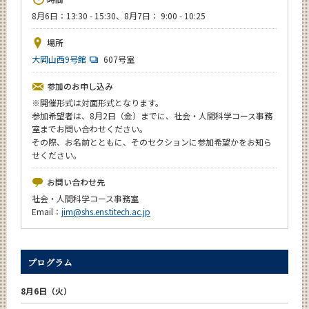
News
8月6日：13:30 - 15:30、8月7日： 9:00 - 10:25
イベントカレンダー
場所
Event Calendar
大岡山西9号館
607号室
今後のイベント
参加のお申し込み
今後の課程別イベント
※
開催形式は対面形式となります。
参加希望者は、8月2日（金）までに、社会・人間科学コース事務
年別アーカイブ
室までお問い合わせください。
その際、お名前とともに、そのセクションに参加希望かをお知ら
せください。
お問い合わせ先
サイト構成
社会・人間科学コース事務室
Email：
jim@shs.ens.titech.ac.jp
系詳細情報
プログラム
CLOSE
8月6日（火）