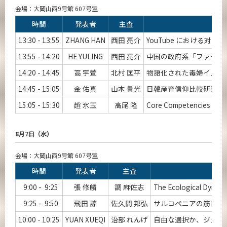
会場：大岡山西9号館 607号室
時間
発表者
主査
13:30 - 13:55
ZHANG HAN
西田 亮介
YouTube における対
13:55 - 14:20
HE YULING
西田 亮介
中国の政府系「ファクトチ
14:20 - 14:45
高 宇萱
北村 匡平
物語化された毒婦イメージ
14:45 - 15:05
金 佑真
山本 貴光
日韓産育信仰比較研究――
15:05 - 15:30
趙 氷玉
高尾 隆
Core Competencies Devel
8月7日（水）
会場：大岡山西9号館 607号室
時間
発表者
主査
9:00 - 9:25
張 修麟
調 麻佐志
The Ecological Dynamic
9:25 - 9:50
飛田 諒
佐久間 邦弘
サルコペニアの筋内脂
10:00 - 10:25
YUAN XUEQI
治部 れんげ
自由な選択か、ジェン