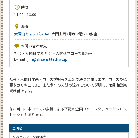
News
時間
11:00 - 13:00
イベントカレンダー
Event Calendar
場所
今後のイベント
大岡山キャンパス
大岡山西9号館 2階 203教室
今後の課程別イベント
お問い合わせ先
社会・人間科学系 社会・人間科学コース事務室
年別アーカイブ
E-mail :
jim@shs.ens.titech.ac.jp
社会・人間科学系・コース説明会を上記の通り開催します。コースの概
要やカリキュラム、また例年の入試の流れについて説明し、個別相談も
サイト構成
受け付けます。
系詳細情報
なお当日、本コースの教授による下記の企画（ミニレクチャーとクロス
トーク）もあります。
CLOSE
企画名
リベラルアーツ講演会