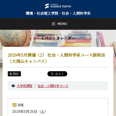
環境・社会理工学院 - 社会・人間科学系
日本語
English
MENU
トップページ
Top Page
イベントカレンダー
社会・人間科学系について
About Us
2019年5月開催（2） 社会・人間科学系コース説明会
教育
（大岡山キャンパス）
Education
教員・研究室
RSS
Faculty and Laboratories
大学院課程
社会・人間科学コース
未来
Future
入学案内
日程
Admissions
2019年5月25日（土）
社会・人間科学系 News